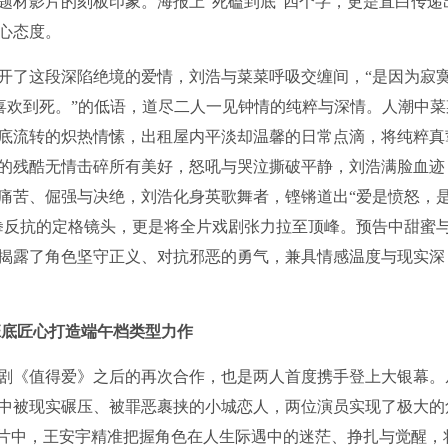
题材影片的刻板印象。海报上“死磕到底”四个字，更是直白传递
心态度。
开了这段深陷绝境的爱情，刘浩与菜菜呼吸交缠间，“是因为寂
一直喜欢到死。”的低语，道尽二人一见钟情的纯粹与深情。人潮中菜
底流转的炽热情愫，出租屋内平淡却温馨的日常点滴，将纯粹真
的残酷无情击碎所有美好，怒吼与哭泣撕破平静，刘浩满脸血迹
痛苦、倔强与决绝，刘浩化身英歌舞者，铿锵道出“爱是愤怒，
拳反抗的定格镜头，更是将全片戏剧张力拉至顶峰。预告中甜蜜
揭露了角色坚守正义、对抗邪恶的勇气，兼具情感温度与现实深
班底匠心打造端午档类型力作
剧《值得爱》之后的再次合作，也是两人首度携手登上大银幕。
中被现实碾压、被罪恶裹挟的小城恋人，两位演员实现了极大的
。片中，王安宇精准把握角色在人生际遇中的迷茫、挣扎与觉醒，