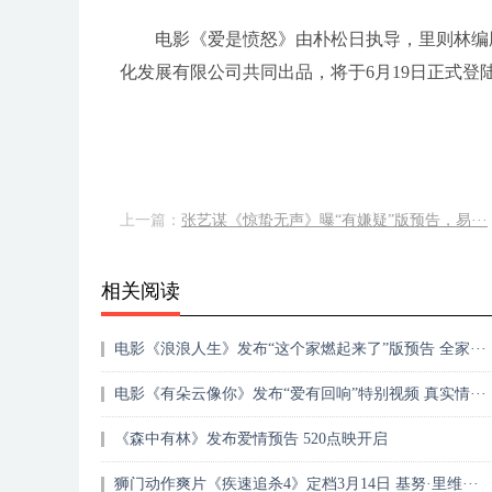
电影《爱是愤怒》由朴松日执导，里则林编
化发展有限公司共同出品，将于6月19日正式
上一篇：
张艺谋《惊蛰无声》曝“有嫌疑”版预告，易···
相关阅读
电影《浪浪人生》发布“这个家燃起来了”版预告 全家···
电影《有朵云像你》发布“爱有回响”特别视频 真实情···
《森中有林》发布爱情预告 520点映开启
狮门动作爽片《疾速追杀4》定档3月14日 基努·里维···