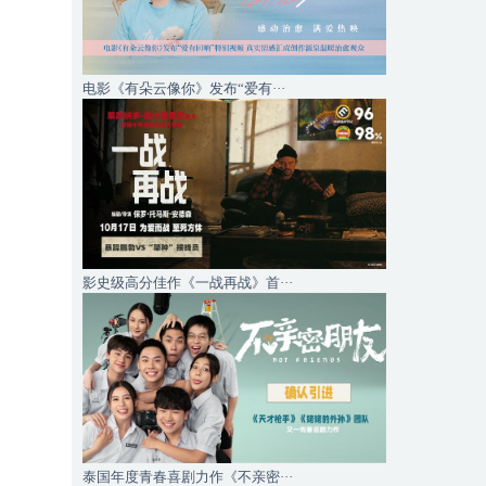
电影《有朵云像你》发布“爱有···
影史级高分佳作《一战再战》首···
泰国年度青春喜剧力作《不亲密···