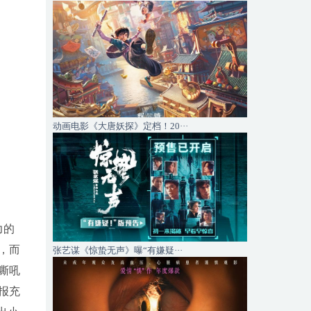
动画电影《大唐妖探》定档！20···
力的
，而
张艺谋《惊蛰无声》曝“有嫌疑···
嘶吼
报充