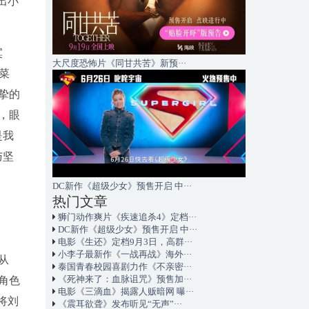
出小
寞
大尺度恐怖片《同甘共苦》新预···
菜
挚的
，眼
是我
与坚
DC新作《超级少女》预售开启 中···
热门文章
狮门动作爽片《疾速追杀4》定档···
DC新作《超级少女》预售开启 中···
电影《生还》定档9月3日，高群···
小李子最新作《一战再战》海外···
从
泰国青春校园喜剧力作《不亲密···
《死神来了：血脉诅咒》预售加···
角色
电影《三滴血》揭露人贩暗网 曝···
将刘
《震耳欲聋》发布听见“无声”···