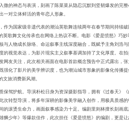
入微的神态与表演，刻画了陈菜菜从隐忍沉默到坚韧爆发的完整
出一对立体鲜活的青年恋人形象。
，作为国家级非遗代表的潮汕英歌舞连续两年在春节期间持续破
代的英歌舞文化传承也在网络上热议不断。电影《爱是愤怒》巧妙
核与人物成长脉络、命运叙事主线深度融合，既赋予主角刘浩与
度的视觉表达，为影片现实主义叙事基调加持了文化厚度。在拍
发网友关注，此次相关画面在电影首款概念预告中正式露出，张
既强化了影片的美学辨识度，也为潮汕城市形象的影像化传播提
”的文旅消费新风潮。
质保驾护航。导演朴松日身为资深摄影指导，拥有《过春天》《
此次转型导演，将多年深耕的影像美学融入创作，用极具质感的
间的滚烫生命力，画面叙事感染力十足。编剧里则林擅长刻画底
雄狮少年》等爆款佳作，此次担任《爱是愤怒》的编剧，更是让