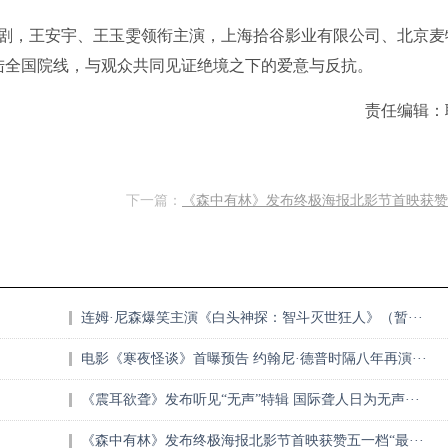
剧，王安宇、王玉雯领衔主演，上海拾谷影业有限公司、北京麦
登陆全国院线，与观众共同见证绝境之下的爱意与反抗。
责任编辑：
下一篇：
《森中有林》发布终极海报北影节首映获赞五
连姆·尼森爆笑主演《白头神探：智斗灭世狂人》（暂···
电影《寒夜怪谈》首曝预告 约翰尼·德普时隔八年再演···
《震耳欲聋》发布听见“无声”特辑 国际聋人日为无声···
《森中有林》发布终极海报北影节首映获赞五一档“最···