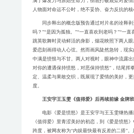
满了爆发力与原始生命力，彻底打破观众对爱情
人物面对命运不公时，绝不妥协、奋力反抗的核
同步释出的概念版预告通过对片名的诠释剥
吗？”“是因为孤独。”“一直喜欢到老吗？”“
跳英歌舞时灵动鲜活的身影，烟花映照下两人眼
爱恋刻画得动人心弦。然而画风陡然急转，现实
中满是愤恨与不甘。两人对视时，眼神中流露出
对你的遭遇保持愤怒，对恶保持愤怒”，结尾挥
定、温柔与果敢交织，既展现了爱情的美好，更
度。
王安宇王玉雯《值得爱》后再续前缘 金牌
电影《爱是愤怒》是王安宇与王玉雯继热播
《值得爱》里青涩美好的初恋，到《爱是愤怒》
跨度，被网友称为“内娱最快最有反差的二搭”