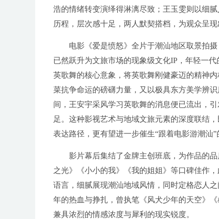
浩的情绪转变演绎得淋漓尽致；王玉雯则以细腻
历程，层次感十足，两人默契搭档，为观众呈现
电影《爱是愤怒》全片于潮汕地区取景拍摄
已然跃升为文旅市场的现象级文化IP，年轻一
英歌舞的核心意象，将英歌舞刚健豪迈的精神内
菜抗争命运的磅礴力量，又以极具东方美学辨识
间，王安宇采风学习英歌舞的消息便已流出，引
足。这种影视艺术与地域文旅元素的深度联结，
表达路径，更有望进一步催生“跟着电影游潮汕
影片幕后集结了金牌主创班底，为作品的品
之光》《小小的我》《我的姐姐》等口碑佳作，
语言，细腻展现潮汕地域风情，同时定格恋人之
年的热血与挣扎，曾执笔《风犬少年的天空》《
兼具浓烈的情感浓度与犀利的现实锐度。