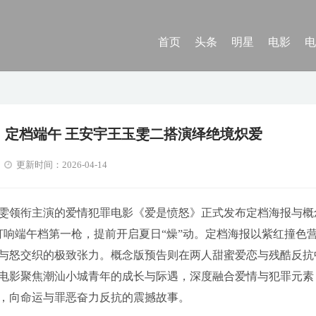
首页
头条
明星
电影
电
》定档端午 王安宇王玉雯二搭演绎绝境炽爱
更新时间：2026-04-14
雯领衔主演的爱情犯罪电影《爱是愤怒》正式发布定档海报与概
打响端午档第一枪，提前开启夏日“燥”动。定档海报以紫红撞色
与怒交织的极致张力。概念版预告则在两人甜蜜爱恋与残酷反抗
电影聚焦潮汕小城青年的成长与际遇，深度融合爱情与犯罪元素
，向命运与罪恶奋力反抗的震撼故事。