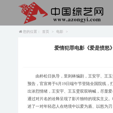
您的位置：
首页
>
电影
>
爱情犯罪电影《爱是愤怒
由朴松日执导，里则林编剧，王安宇、王玉
预告，官宣将于6月19日端午节登陆全国院线，
出浓烈情绪，王安宇、王玉雯双双呐喊，尽显爱
通过对片名的诠释呈现了影片独特的现实主义。
述了一对年轻恋人在绝境中以爱为盾、以怒为刃