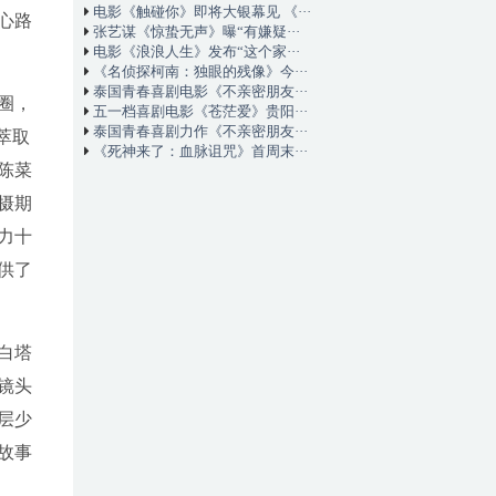
电影《触碰你》即将大银幕见 《···
心路
张艺谋《惊蛰无声》曝“有嫌疑···
电影《浪浪人生》发布“这个家···
《名侦探柯南：独眼的残像》今···
泰国青春喜剧电影《不亲密朋友···
圈，
五一档喜剧电影《苍茫爱》贵阳···
泰国青春喜剧力作《不亲密朋友···
萃取
《死神来了：血脉诅咒》首周末···
陈菜
摄期
力十
供了
白塔
镜头
层少
故事