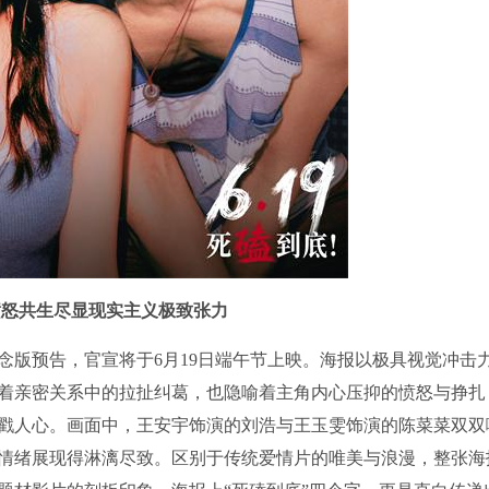
愤怒共生尽显现实主义极致张力
念版预告，官宣将于6月19日端午节上映。海报以极具视觉冲击
着亲密关系中的拉扯纠葛，也隐喻着主角内心压抑的愤怒与挣扎
戳人心。画面中，王安宇饰演的刘浩与王玉雯饰演的陈菜菜双双
情绪展现得淋漓尽致。区别于传统爱情片的唯美与浪漫，整张海