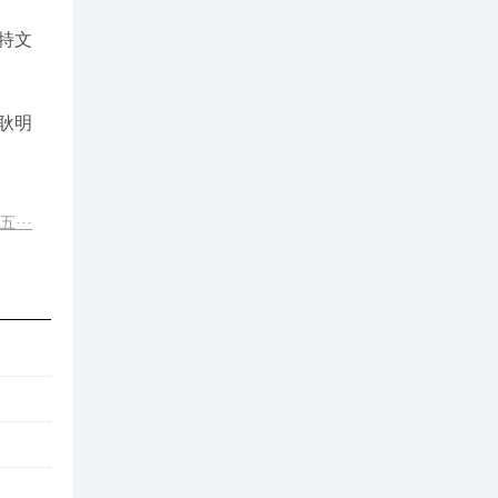
特文
耿明
···