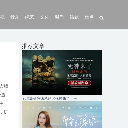
视
音乐
综艺
文化
时尚
话题
焦点
推荐文章
念版
营造
全球爆款惊悚系列《死神来了：···
中，
，讲