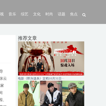
视
音乐
综艺
文化
时尚
话题
焦点
推荐文章
导
张云
电影《即兴谋杀》定档10月31日···
术家
间
园、