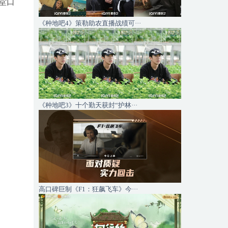
堂口
《种地吧4》策勒助农直播战绩可···
《种地吧3》十个勤天获封“护林···
高口碑巨制《F1：狂飙飞车》今···