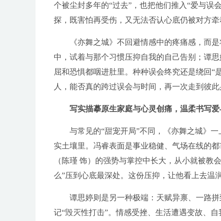
个被尘封多年的“过去”，也把他们推入“爱与误
探，既害怕再受伤，又无法否认心底仍被对方牵动
《亦舞之城》不回避情感中的疼痛感，而是
中，试着与那个习惯压抑自我的自己告别；谭思
屈和恐惧都咽进肚里。种种误会终究还是绕回“
人，能否真的跨过误会与时间，再一次走到彼此
写实描摹原生家庭与心灵创痛，温柔书写爱
与常见的“甜宠开局”不同，《亦舞之城》一
实土壤里。冯睿表面是事业稳健、气场在线的都
（陈瑾 饰）的强势与掌控中长大，从小就被教会
么”压到心底最深处。这份压抑，让他看上去温
谭思婷则是另一种极端：天赋异禀、一路拼
记“毁灭性打击”。情感受挫、生活遭遇变故、