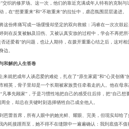
会”交织的修罗场。这一次，他们的靠近充满成年人特有的克制与
，在“想要重来”和“不敢重来”的拉扯中，虐恋氛围层层递进。
将这份疼痛写成一场缓慢却坚定的双向救赎：冯睿在一次次鼓起
婷则在反复被触及旧伤、又被认真安放的过程中，学会不再把所
是否还爱着”的问题，也让人期待，在拨开重重心结之后，这对相
身边。
与和解的人生答卷
上来就把成年人谈恋爱的难处，扎在了“原生家庭”和“心灵创痛”
市精英，骨子里却是一个长期被家族责任牵着走的人。他在母亲
“凡事先顾家”，于是习惯性地把自己的感受往后排，把“自己想
润周全，却总在关键时刻选择牺牲自己成全他人。
到芭蕾首席，所有人眼中的她光鲜、耀眼、完美，但现实却给了
自我内耗接踵而至，她不得不在缝隙中一遍遍确认：我到底值不值