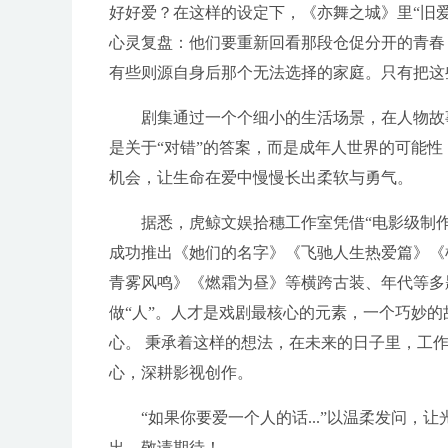
好好爱？在这样的设定下，《亦舞之城》里“旧
心灵复盘：他们要重新回看那段仓促分开的青春
有些则源自身后那个无法选择的家庭。只有把这
剧集通过一个个细小的生活场景，在人物故
是关于“对错”的答案，而是成年人世界的可能
机会，让生命在爱中慢慢长出柔软与勇气。
据悉，虎鲸文娱拾穗工作室凭借“电影级制作
成功推出《她们的名字》《飞驰人生热爱篇》《
青雾风鸣》《燃霜为昼》等横跨古装、年代等多
做“人”。人才是戏剧最核心的元素，一个巧妙
心。 秉承着这样的想法，在未来的日子里，工
心，深耕影视创作。
“如果你要爱一个人的话...”以温柔发问，
出，敬请期待！