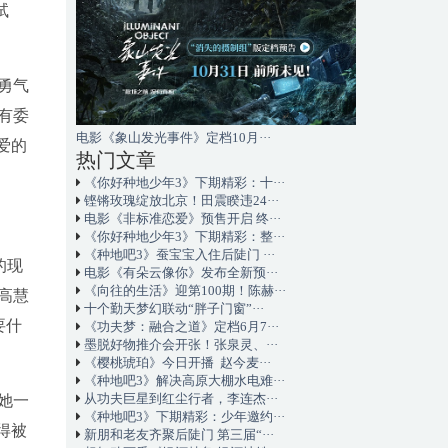
试
勇气
有委
电影《象山发光事件》定档10月···
爱的
热门文章
《你好种地少年3》下期精彩：十···
铿锵玫瑰绽放北京！田震睽违24···
电影《非标准恋爱》预售开启 终···
《你好种地少年3》下期精彩：整···
《种地吧3》蚕宝宝入住后陡门 ···
的现
电影《有朵云像你》发布全新预···
《向往的生活》迎第100期！陈赫···
高慧
十个勤天梦幻联动“胖子门窗”···
要什
《功夫梦：融合之道》定档6月7···
墨脱好物推介会开张！张泉灵、···
《樱桃琥珀》今日开播 赵今麦···
《种地吧3》解决高原大棚水电难···
从功夫巨星到红尘行者，李连杰···
她一
《种地吧3》下期精彩：少年邀约···
得被
新朋和老友齐聚后陡门 第三届“···