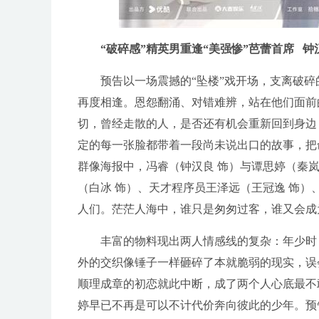
“破碎感”精英男重逢“美强惨”芭蕾首席 钟
预告以一场震撼的“坠楼”戏开场，支离破
再度相逢。恩怨翻涌、对错难辨，站在他们面前
切，曾经走散的人，是否还有机会重新回到身边
定的每一张脸都带着一段尚未说出口的故事，把
群像海报中，冯睿（钟汉良 饰）与谭思婷（秦
（白冰 饰）、天才程序员王泽远（王冠逸 饰）
人们。茫茫人海中，谁只是匆匆过客，谁又会成
丰富的物料现出两人情感线的复杂：年少时
外的交织像锤子一样砸碎了本就脆弱的现实，误
顺理成章的初恋就此中断，成了两个人心底最不
婷早已不再是可以不计代价奔向彼此的少年。预