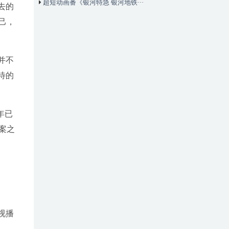
超短动画番《银河特急 银河地铁···
去的
己，
并不
待的
年已
案之
初
视播