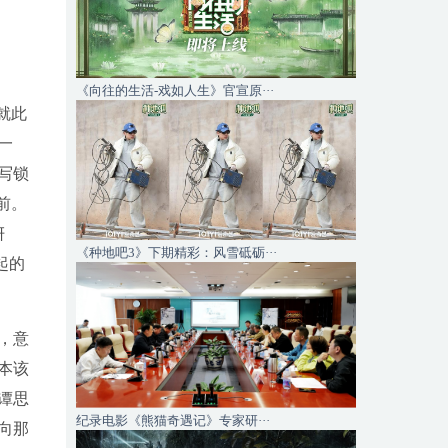
《向往的生活-戏如人生》官宣原···
就此
一
写锁
前。
妍
《种地吧3》下期精彩：风雪砥砺···
起的
，意
本该
谭思
纪录电影《熊猫奇遇记》专家研···
向那