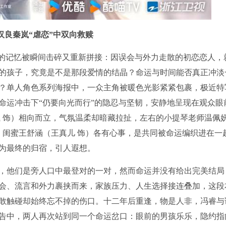
汉良秦岚“虐恋”中双向救赎
碎的记忆被瞬间击碎又重新拼接：因误会与外力走散的初恋恋人，
的孩子，究竟是不是那段爱情的结晶？命运与时间能否真正冲淡
？单人角色系列海报中，一众主角被暖色光影紧紧包裹，极近特
命运冲击下“仍要向光而行”的隐忍与坚韧，安静地呈现在观众眼
岚 饰）相向而立，气氛温柔却暗藏拉扯，左右的小提琴老师温佩
、闺蜜王舒涵（王真儿 饰）各有心事，是共同被命运编织进在一
为最终的归宿，引人遐想。
，他们是旁人口中最登对的一对，然而命运并没有给出完美结局
会、流言和外力裹挟而来，家族压力、人生选择接连叠加，这段
敢触碰却始终忘不掉的伤口。十二年后重逢，物是人非，冯睿与
告中，两人再次站到同一个命运岔口：眼前的男孩乐乐，隐约指