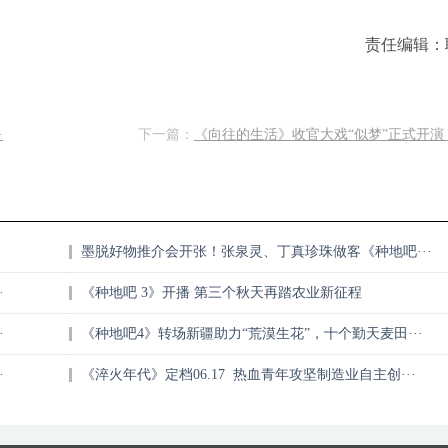
责任编辑：
·
下一篇：
《向往的生活》收官大戏“似梦”正式开演 刘
墨脱好物推介会开张！张泉灵、丁真珍珠做客《种地吧···
·
《种地吧 3》开播 第三个秋天再踏农业新征程
·
《种地吧4》转场新疆助力“荒漠生花”，十个勤天麦田···
·
《淬火年代》定档06.17 热血青年攻坚制造业自主创···