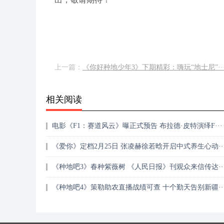
上一篇：
《你好种地少年3》下期精彩：嗨玩“地士尼”··
相关阅读
电影《F1：赛道风云》曝正式预告 布拉德·皮特演绎F···
《爱你》定档2月25日 张凌赫徐若晗开启中式养生心动··
《种地吧3》春种紫薇树 《人民日报》刊观众来信传达··
《种地吧4》策勒助农直播战绩可查 十个勤天告别新疆··