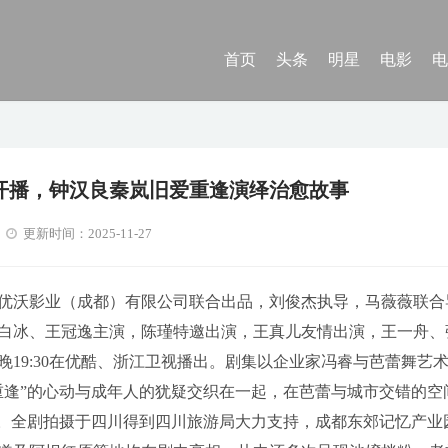
首页
头条
明星
电影
电
开播，钟汉良秦岚旧爱重逢演绎治愈故事
更新时间：2025-11-27
优沃影业（成都）有限公司联合出品，刘俊杰执导，马薇薇联合
白冰、王冠逸主演，陈瑾特邀出演，王真儿友情出演，王一舟、
19:30在优酷、浙江卫视播出。剧集以企业家冯睿与芭蕾舞艺
重逢”的心动与成年人的犹疑交织在一起，在芭蕾与城市交错的空
事。全剧拍摄于四川得到四川旅游局大力支持，成都东郊记忆产业