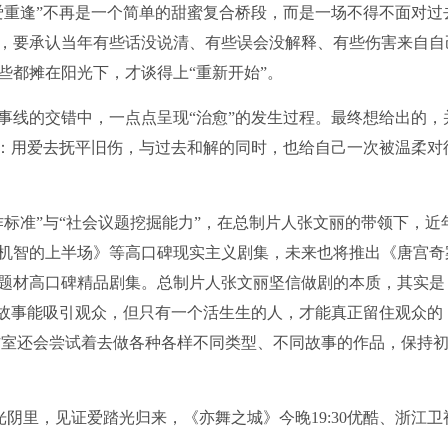
爱重逢”不再是一个简单的甜蜜复合桥段，而是一场不得不面对过
，要承认当年有些话没说清、有些误会没解释、有些伤害来自自
些都摊在阳光下，才谈得上“重新开始”。
事线的交错中，一点点呈现“治愈”的发生过程。最终想给出的，
性：用爱去抚平旧伤，与过去和解的同时，也给自己一次被温柔对
标准”与“社会议题挖掘能力”，在总制片人张文丽的带领下，近
机智的上半场》等高口碑现实主义剧集，未来也将推出《唐宫奇
题材高口碑精品剧集。总制片人张文丽坚信做剧的本质，其实是
的故事能吸引观众，但只有一个活生生的人，才能真正留住观众的
作室还会尝试着去做各种各样不同类型、不同故事的作品，保持
让光阴里，见证爱踏光归来，《亦舞之城》今晚19:30优酷、浙江卫