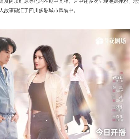
道及阿坝红原等地均在剧中亮相。片中还多次呈现池嬢拌粉、老
人故事融汇于四川多彩城市风貌中。