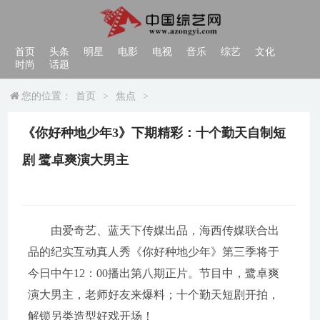
首页
头条
明星
电影
电视
音乐
综艺
文化
时尚
话题
您的位置：
首页
>
焦点
>
《你好种地少年3》下期精彩：十个勤天自制短
剧 鹭卓爽演大男主
由爱奇艺、蓝天下传媒出品，海西传媒联合出
品
的纪实互动真人秀《你好种地少年》第三季将于
今日中午12：00播出第八期正片。节目中，鹭卓爽
演大男主，老师好友来爆料；十个勤天短剧开拍，
解锁另类造型好戏开场！