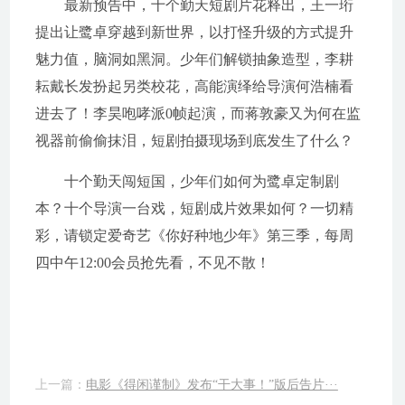
最新预告中，十个勤天短剧片花释出，王一珩
提出让鹭卓穿越到新世界，以打怪升级的方式提升
魅力值，脑洞如黑洞。少年们解锁抽象造型，李耕
耘戴长发扮起另类校花，高能演绎给导演何浩楠看
进去了！李昊咆哮派0帧起演，而蒋敦豪又为何在监
视器前偷偷抹泪，短剧拍摄现场到底发生了什么？
十个勤天闯短国，少年们如何为鹭卓定制剧
本？十个导演一台戏，短剧成片效果如何？一切精
彩，请锁定爱奇艺《你好种地少年》第三季，每周
四中午12:00会员抢先看，不见不散！
上一篇：
电影《得闲谨制》发布“干大事！”版后告片···