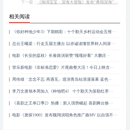
下一篇：
《海绵宝宝：深海大冒险》发布“勇闯深海”···
相关阅读
《你好种地少年3》下期精彩：十个勤天乡村运动会五维···
总台王曦梁：行走五届主播台 以赤诚读懂世界杯人间滚···
电影《长安的荔枝》长春路演获赞“嘎嘎好看” 大鹏庄···
管乐新电影《非标准恋爱》片尾曲整大活！今日上映含···
周传雄「念念不忘·再遇见」巡演青岛站浪漫落幕 蓝色···
李乃文唐旭本周加入《种地吧4》 十个勤天为策勒红枣···
《喜剧之王单口季2》热播：新人强势崛起 喜剧舞台焕···
电影《唐探1900》发布魏翔演唱角色推广曲MV 以自强不···