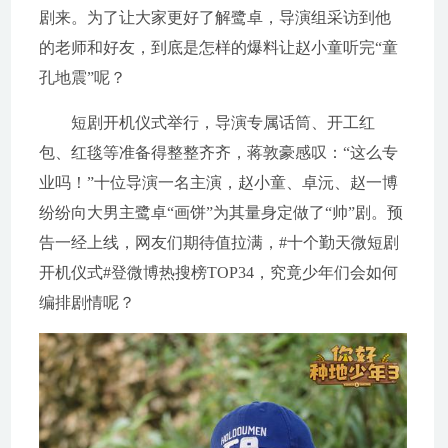
剧来。为了让大家更好了解鹭卓，导演组采访到他
的老师和好友，到底是怎样的爆料让赵小童听完“童
孔地震”呢？
短剧开机仪式举行，导演专属话筒、开工红
包、红毯等准备得整整齐齐，蒋敦豪感叹：“这么专
业吗！”十位导演一名主演，赵小童、卓沅、赵一博
纷纷向大男主鹭卓“画饼”为其量身定做了“帅”剧。预
告一经上线，网友们期待值拉满，#十个勤天微短剧
开机仪式#登微博热搜榜TOP34，究竟少年们会如何
编排剧情呢？