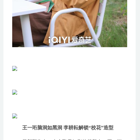
王一珩脑洞如黑洞 李耕耘解锁“校花”造型