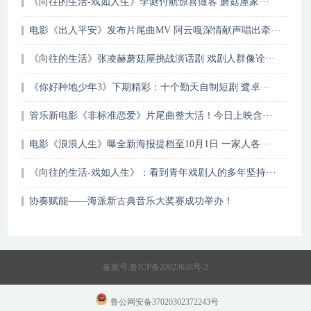
《向往的生活-戏如人生》李诞付航惊喜做客 蘑菇屋家···
电影《出入平安》发布片尾曲MV 阿云嘎深情献声唱出牵···
《向往的生活》张凌赫蘑菇屋挑战演话剧 戏剧人群像诠···
《你好种地少年3》下期精彩：十个勤天自制短剧 鹭卓···
管乐新电影《非标准恋爱》片尾曲整大活！今日上映含···
电影《浪浪人生》曝全新海报提档至10月1日 一家人各···
《向往的生活-戏如人生》：看到青年戏剧人的多年坚持···
协奏赋能——海派新古典音乐大奖赛成功举办！
备案号:
鲁ICP备20023638号-2
鲁公网安备37020302372243号