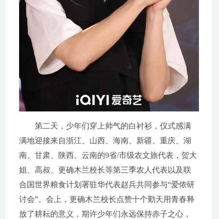
第二天，少年们穿上帅气的白衬衫，仪式感满
满地迎接来自浙江、山西、海南、新疆、重庆、湖
南、甘肃、陕西、云南的9省/市级农文旅代表，贺大
姐、高叔、更确木兰校长等第三季农人代表以及联
合国世界粮食计划署驻华代表赵兵共同参与“爱侬研
讨会”。会上，更确木兰校长点赞十个勤天用青春释
放了耕耘的意义，期许少年们永远保持赤子之心，