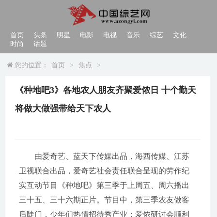
首页
头条
明星
电影
电视
音乐
综艺
文化
时尚
话题
您的位置：
首页
>
焦点
>
《种地吧3》各地农人朋友齐聚爱侬日 十个勤天
将做大做强带给天下农人
由爱奇艺、蓝天下传媒出品，海西传媒、江苏
卫视联合出品，爱奇艺社会责任联合呈现的劳作纪
实互动节目《种地吧》第三季于上周五、周六播出
三十五、三十六期正片。节目中，第三季农友做客
后陡门，少年们热情招待秀产业；爱侬研讨会顺利