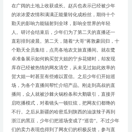
在广阔的土地上收获成长。赵兵也表示已经被少年
的浓浓爱农情和满满正能量转化成粉丝，期待十个
勤天的影响力能辐射到全球，影响全世界的年轻
人。研讨会结束后，少年们为了第二天的直播还一
直彩排到凌晨。第二天，随着“大哥”蒋敦豪回归，十
个勤天全员集结，点亮各地农文旅直播间。就在鹭
卓准备展示如何购买贺大姐的宁乡花猪时，却发现
库存已经被热情的网友清空，从未见过如此效率的
贺大姐一时甚至有些难以置信。之后少年们开始巡
场，为各个直播间帮忙介绍产品。刚走到高叔的直
播间，众人就被沙棘火锅粉条和大鹅吸引，直接开
启吃播模式，对着镜头一顿狂炫，把网友们都馋的
不行。之后从新疆的哈密瓜到陕西的油泼辣子再到
浙江的黑豆，少年们把巡场变成了“巡尝”。不过少年
们的卖力表现也得到了网友们的积极反馈，参与直