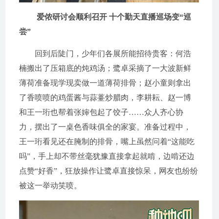
爱侬研讨会顺利召开 十个勤天直播巡场变“巡
尝”
回到后陡门，少年们各展所能招待贵客：何浩
楠搬出了压箱底的炖鸡汤；鹭卓采摘了一大波新鲜
薄荷准备现学现卖做一道薄荷排骨；赵小童则拿出
了香喷喷的鸡蛋酱与蒜薹炒腊肉，李耕耘、赵一博
和王一珩也帮着张婶包起了饺子……众人齐心协
力，摆出了一桌色香味俱全的家宴。准备过程中，
王一珩看见还在腌制的排骨，嘴上虽然问着“这能吃
吗”，手上却不带丝毫犹豫直接拿起就啃，边啃还边
点赞“好香”，狂放操作让鹭卓直接惊呆，网友也纷纷
被这一举动笑喷。