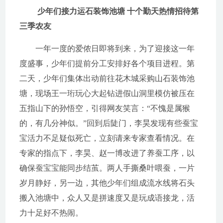
少年们接力运石装饰池塘 十个勤天热情招待第
三季农友
一年一度的爱侬日即将到来，为了迎接这一年
度盛事，少年们提前分工安排好各个项目进程。第
二天，少年们集体出动前往花木城采购山石装饰池
塘，现场王一珩玩心大起钻进假山洞里模仿被压在
五指山下的孙悟空，引得网友笑言：“不愧是属猴
的，有几分神似。”回到后陡门，李昊发现有些蚕宝
宝活力不足疑似死亡，立刻请来专家查看情况。在
专家的指点下，李昊、赵一博改进了养蚕工序，以
确保蚕宝宝能同步结茧。两人手撕桑叶喂蚕，一片
岁月静好，另一边，其他少年们组成流水线将石头
搬入池塘中，众人又是拼速度又是玩成语接龙，活
力十足好不热闹。