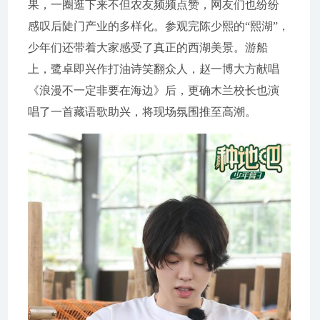
果，一圈逛下来不但农友频频点赞，网友们也纷纷
感叹后陡门产业的多样化。参观完陈少熙的“熙湖”，
少年们还带着大家感受了真正的西湖美景。游船
上，鹭卓即兴作打油诗笑翻众人，赵一博大方献唱
《浪漫不一定非要在海边》后，更确木兰校长也演
唱了一首藏语歌助兴，将现场氛围推至高潮。