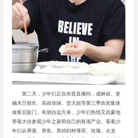
第二天，少年们正在布置直播间，成林叔、更
确木兰校长、高叔张婶、贺大姐等第三季农友集体
做客后陡门。有朋自远方来，少年们热情又自豪地
带着大伙参观少年之家和自己的各项产业。看着少
年们从养蚕、养鱼、养鸡到种薄荷、玫瑰、火龙