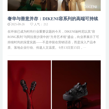
奢华与善意并存：DIKENI容系列的高端可持续
进阶之路
2025-09-26
人气： 212
在环保已成为时尚行业重要议题的今天，DIKENI迪柯尼以其"容
RONG系列"与阿拉善沙漠中的"方舟艺术馆"盛会，向业界展示了可
持续时尚的深度实践——不是停留在营销话语，而是深入产品本
质、落地企业行动、传递人文温度。 9月13日至15日，···