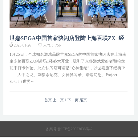
世嘉SEGA中国首家快闪店登陆上海百联ZX 经
典游戏I···
2025-01-26
人气： 756
1月25日，全球知名游戏品牌世嘉SEGA的中国首家快闪店在上海南
京东路百联ZX创趣场1楼盛大开业，吸引了众多游戏爱好者和粉丝
前来打卡体验。此次快闪店可谓是“众神集结”，以世嘉旗下经典IP
——人中之龙、刺猬索尼克、女神异闻录、暗喻幻想、Project
Sekai（世界···
首页
上一页
1
下一页
尾页
备案号:
鲁ICP备20023638号-2