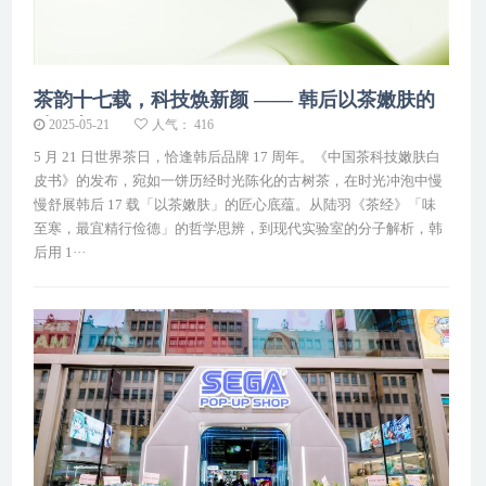
茶韵十七载，科技焕新颜 —— 韩后以茶嫩肤的
破局之···
2025-05-21
人气： 416
5 月 21 日世界茶日，恰逢韩后品牌 17 周年。《中国茶科技嫩肤白
皮书》的发布，宛如一饼历经时光陈化的古树茶，在时光冲泡中慢
慢舒展韩后 17 载「以茶嫩肤」的匠心底蕴。从陆羽《茶经》「味
至寒，最宜精行俭德」的哲学思辨，到现代实验室的分子解析，韩
后用 1···