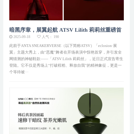
暗黑序章，展翼起航 ATSV Lilith 莉莉丝重磅首
发
2025-09-18
人气： 190
此前于ANTA SNEAKERVERSE（以下简称ATSV）「eclosion·展
翼」主题大秀上，由“恶魔”舞者在开场表演中惊艳首穿，并引发全
网猜测的神秘鞋款——「ATSV Lilith 莉莉丝」，近日正式宣告寄生
登陆。它不仅是秀场上“打破桎梏、释放自我”的精神象征，更是一
个等待被···