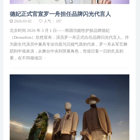
德妃正式官宣罗一舟担任品牌闪光代言人
2026-03-02
人气： 107
北京时间 2026 年 3 月 1 日——韩国功能性护肤品牌德妃
（Dermafirm）欣然宣布，演员罗一舟正式出任品牌闪光代言人。作
为新生代演员中兼具专业功底与沉稳气质的代表，罗一舟从军艺舞
蹈到中戏表演，从舞台中央到荧幕角色，凭借日复一日的扎实积
累，在不同领域沉···