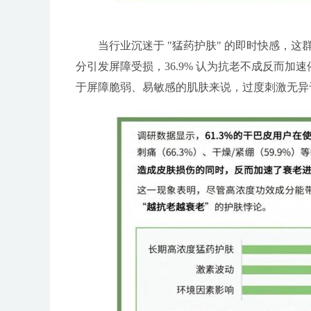
当行业沉迷于 "猛药护肤" 的即时快感，这群
分引发屏障受损，36.9% 认为抗老不成反而
于屏障脆弱、易敏感的肌肤来说，过度刺激无异