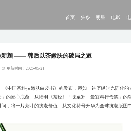
首页
头条
明星
电影
电
新颜 —— 韩后以茶嫩肤的破局之道
更新时间：2025-05-21
7 周年。《中国茶科技嫩肤白皮书》的发布，宛如一饼历经时光陈化的
嫩肤」的匠心底蕴。从陆羽《茶经》「味至寒，最宜精行俭德」的
年时间，将一片茶叶的抗老价值，从文化符号升华为全球抗老版图