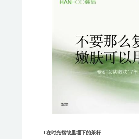
l 在时光褶皱里埋下的茶籽