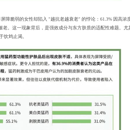
屏障脆弱的女性却陷入 "越抗老越衰老" 的悖论：61.3% 因高浓
加速催老。这一现象背后，是强效成分与东方肤质的适配性难题。尤
于饮鸩止渴。