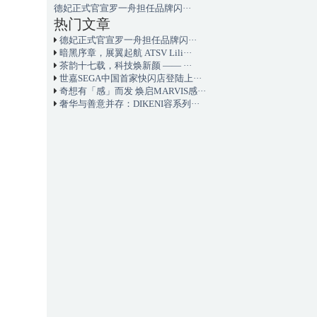
德妃正式官宣罗一舟担任品牌闪···
热门文章
德妃正式官宣罗一舟担任品牌闪···
暗黑序章，展翼起航 ATSV Lili···
茶韵十七载，科技焕新颜 —— ···
世嘉SEGA中国首家快闪店登陆上···
奇想有「感」而发 焕启MARVIS感···
奢华与善意并存：DIKENI容系列···