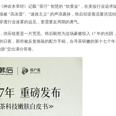
神农本草经》记载 "茶疗" 智慧的 "软黄金"，在美妆行业追求
被 “高浓度”、“速效主义” 的声浪裹挟，韩后却逆着流量洪流
穿透行业迷雾的远见，更需要反周期的勇气。
供应链更是一片荒芜。韩后毅然为这场豪赌投入 17 年的光阴
的日夜，那些被反复推敲的配方手稿，在寻茶研嫩的第十七个年
嫩肤”交出满分答卷。