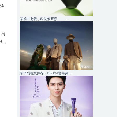
猛药
转
茶韵十七载，科技焕新颜 —— ···
，展
头，
奢华与善意并存：DIKENI容系列···