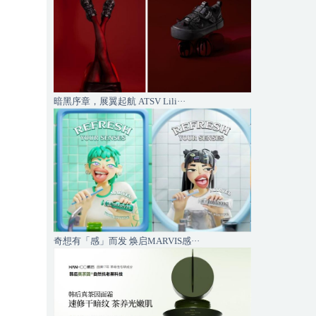
暗黑序章，展翼起航 ATSV Lili···
奇想有「感」而发 焕启MARVIS感···