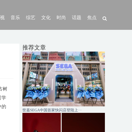
视
音乐
综艺
文化
时尚
话题
焦点
推荐文章
古树
哲学
中的
世嘉SEGA中国首家快闪店登陆上···