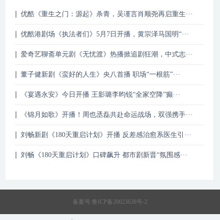
优酷《重生之门：源起》杀青，吴谨言肖顺尧再启重生···
优酷港剧场《执法者们》5月7日开播，黄宗泽马国明“···
爱奇艺聊斋单元剧《无忧渡》热播掀追剧狂潮，中式志···
董子健新剧《蛮好的人生》央八首播 职场“一根筋”···
《宴遇永安》今日开播 王影璐李昀锐“全家空降”癫···
《锦月如歌》开播！周也丞磊共赴命运战场，双强携手···
刘畅新剧《180天重启计划》开播 反差感治愈系医生引···
刘畅《180天重启计划》口碑飙升 都市剧新晋“氛围感···
备案号:
鲁ICP备20023638号-2