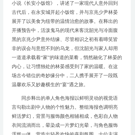
小说《长安小饭馆》，讲述了一家现代人意外回到
古代后，在永安城开起小饭馆，并与京兆少尹林晏
展开了以美食为纽带的温情治愈的故事。在释出的
开播预告中，活泼鬼马的现代来客沈韶光与冷面腹
黑的京兆少尹意外结缘、尽管相识之初有着啼笑皆
非的误会与意想不到的乌龙，但沈韶光与家人却用
一道道承载着“家”的味道的菜肴，悄然融化了林晏的
内心，让习惯独处的林晏感受到了家的温暖。在这
场古今错位的奇妙缘分中，二人携手展开了一段既
温馨欢乐又妙趣横生的“宴”遇之旅。
同步释出的单人角色海报以鲜明灵动的视觉语
言勾勒出剧中人物的个性魅力。整组海报色调明亮
鲜活梦幻，背景与服饰颜色相辅相成，色彩自人物
衣间流淌而出，晕染成一片梦幻光晕，与角色服饰
浑然一体，营造出轻盈欢快的喜剧氛围。十位主演