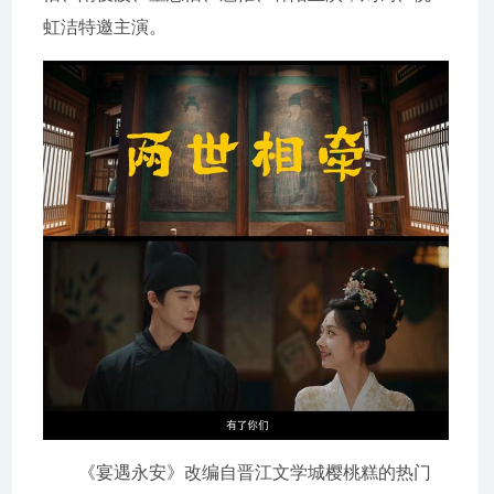
虹洁特邀主演。
《宴遇永安》改编自晋江文学城樱桃糕的热门