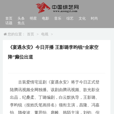
首页
头条
明星
电影
音乐
综艺
文化
时尚
话题
焦点
您的位置：
首页
>
电视
>
《宴遇永安》今日开播 王影璐李昀锐“全家空
降”癫位出道
古装爱情宅逗剧《宴遇永安》将于今日正式登
陆腾讯视频全网独播。该剧由腾讯视频、歆光影业
出品，纪桑柔、丁璐编剧，白云默执导，王影璐、
李昀锐（按姓氏笔画排名）领衔主演，昌隆、冯嘉
怡、隋俊波、董思怡、扈帷、韩陌主演，刘钧、倪