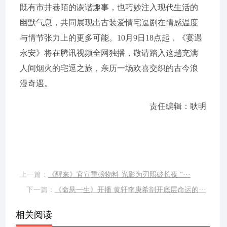
既有市井巷陌的诙谐趣事，也巧妙注入现代生活的
幽默气息，共同展现出古装爱情宅逗剧在情感温度
与情节张力上的更多可能。10月9日18点起，《宴遇
永安》将在腾讯视频全网独播，敬请踏入这趟充满
人间烟火的宅逗之旅，亲历一场欢喜交织的古今浪
漫奇遇。
责任编辑：耿明
上一篇：
《醒来》官宣重磅物料 光影为刃照破长夜 “···
下一篇：
《命悬一生》开播 黄轩李庚希剖开底层命运的···
相关阅读