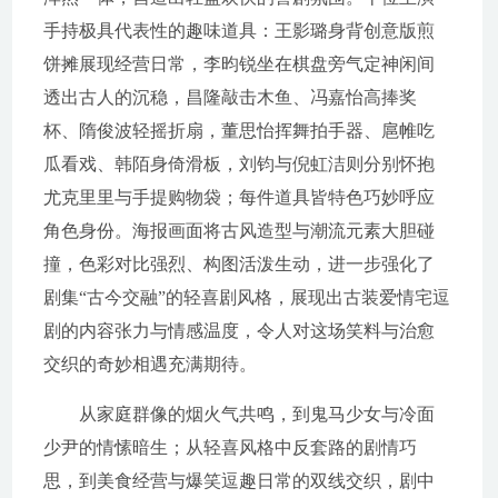
手持极具代表性的趣味道具：王影璐身背创意版煎
饼摊展现经营日常，李昀锐坐在棋盘旁气定神闲间
透出古人的沉稳，昌隆敲击木鱼、冯嘉怡高捧奖
杯、隋俊波轻摇折扇，董思怡挥舞拍手器、扈帷吃
瓜看戏、韩陌身倚滑板，刘钧与倪虹洁则分别怀抱
尤克里里与手提购物袋；每件道具皆特色巧妙呼应
角色身份。海报画面将古风造型与潮流元素大胆碰
撞，色彩对比强烈、构图活泼生动，进一步强化了
剧集“古今交融”的轻喜剧风格，展现出古装爱情宅逗
剧的内容张力与情感温度，令人对这场笑料与治愈
交织的奇妙相遇充满期待。
从家庭群像的烟火气共鸣，到鬼马少女与冷面
少尹的情愫暗生；从轻喜风格中反套路的剧情巧
思，到美食经营与爆笑逗趣日常的双线交织，剧中