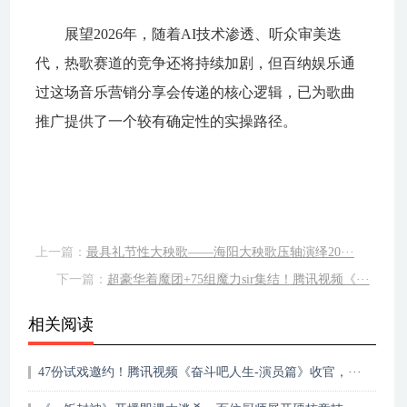
展望2026年，随着AI技术渗透、听众审美迭
代，热歌赛道的竞争还将持续加剧，但百纳娱乐通
过这场音乐营销分享会传递的核心逻辑，已为歌曲
推广提供了一个较有确定性的实操路径。
上一篇：
最具礼节性大秧歌——海阳大秧歌压轴演绎20···
下一篇：
超豪华着魔团+75组魔力sir集结！腾讯视频《···
相关阅读
47份试戏邀约！腾讯视频《奋斗吧人生-演员篇》收官，···