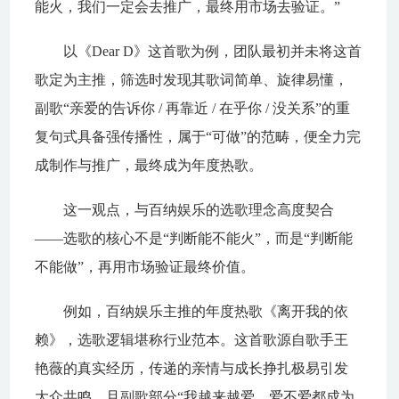
能火，我们一定会去推广，最终用市场去验证。”
以《Dear D》这首歌为例，团队最初并未将这首
歌定为主推，筛选时发现其歌词简单、旋律易懂，
副歌“亲爱的告诉你 / 再靠近 / 在乎你 / 没关系”的重
复句式具备强传播性，属于“可做”的范畴，便全力完
成制作与推广，最终成为年度热歌。
这一观点，与百纳娱乐的选歌理念高度契合
——选歌的核心不是“判断能不能火”，而是“判断能
不能做”，再用市场验证最终价值。
例如，百纳娱乐主推的年度热歌《离开我的依
赖》，选歌逻辑堪称行业范本。这首歌源自歌手王
艳薇的真实经历，传递的亲情与成长挣扎极易引发
大众共鸣，且副歌部分“我越来越爱，爱不爱都成为