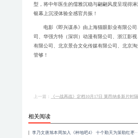
型，将中年医生的儒雅沉稳与翩翩风度呈现得淋
银幕上沉浸体验全感官共振！
电影《即兴谋杀》由上海猫眼影业有限公司
司、华强方特（深圳）动漫有限公司、浙江影视
有限公司、北京景合文化传媒有限公司、北京淘梦
管够！
上一篇：
《一战再战》定档10月17日 莱昂纳多新片时隔·
相关阅读
李乃文唐旭本周加入《种地吧4》 十个勤天为策勒红枣··