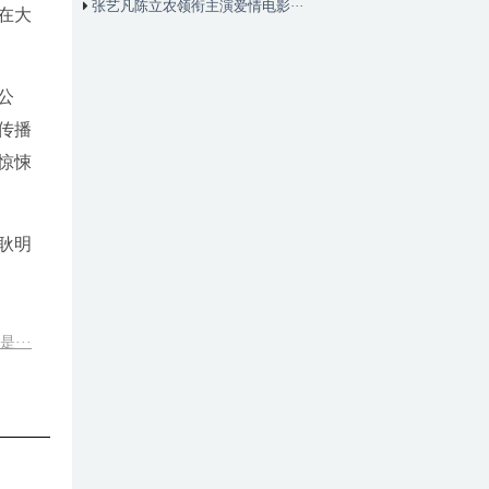
张艺凡陈立农领衔主演爱情电影···
在大
公
传播
惊悚
耿明
···