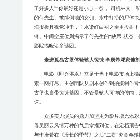
了好多人”“你最好还是小心一点”。司机林文
的何先生、被缚倒地的女佣、水中打捞的尸体快
海报极具视觉冲击，血水染红白裙之余更投射下
锋。中间空座位则揭示了何先生的“缺席”状态
影院揭晓诸多谜团。
走进孤岛古堡体验骇人惊悚 李庚希邓家佳
电影《即兴谋杀》立足于当下电影市场上稀
素一网打尽。主创团队从剧本创作到拍摄制作皆“
古堡也自带惊悚基因，不管是骇人可怖的传闻，
速。
众多实力演员的鼎力加盟更为影片增光添彩
母吴丽云风情万种的气质拿捏到位，在定档预告
与李庚希在《漫长的季节》之后“二搭”究竟会