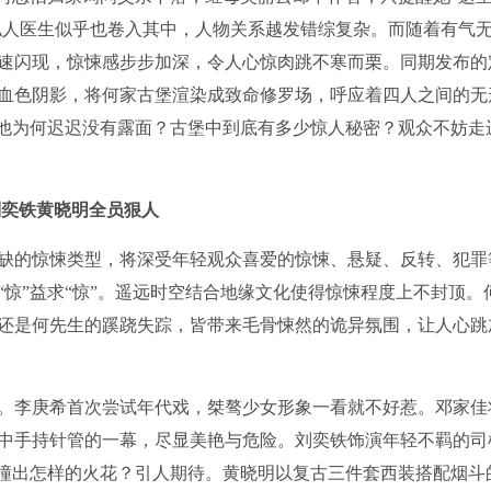
、私人医生似乎也卷入其中，人物关系越发错综复杂。而随着有气
速闪现，惊悚感步步加深，令人心惊肉跳不寒而栗。同期发布的
血色阴影，将何家古堡渲染成致命修罗场，呼应着四人之间的无
，他为何迟迟没有露面？古堡中到底有多少惊人秘密？观众不妨走
刘奕铁黄晓明全员狠人
缺的惊悚类型，将深受年轻观众喜爱的惊悚、悬疑、反转、犯罪
惊”益求“惊”。遥远时空结合地缘文化使得惊悚程度上不封顶。
还是何先生的蹊跷失踪，皆带来毛骨悚然的诡异氛围，让人心跳
。李庚希首次尝试年代戏，桀骜少女形象一看就不好惹。邓家佳
中手持针管的一幕，尽显美艳与危险。刘奕铁饰演年轻不羁的司
碰撞出怎样的火花？引人期待。黄晓明以复古三件套西装搭配烟斗