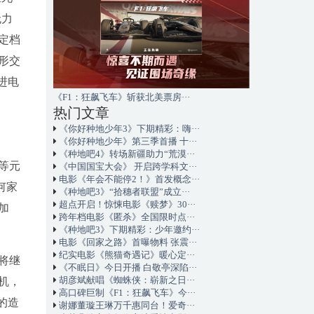
无力
定档
形交
进电
《F1：狂飙飞车》斩获北美票房···
热门文章
《你好种地少年3》下期精彩：嗨···
《你好种地少年》第三季首播 十···
《种地吧4》转场新疆助力“荒漠···
等元
《中国国宝大会》 开启跨学科文···
电影《年会不能停2！》首发概念···
何家
《种地吧3》“拾穗者联盟”成立···
超点开启！惊悚电影《赎梦》30···
加
跨年档电影《匿杀》全国限时点···
《种地吧3》下期精彩：少年邀约···
电影《回家之路》首曝物料 张震···
纪实电影《熊猫奇遇记》暖心定···
将继
《不眠日》今日开播 白敬亭深陷···
胡彦斌献唱《蜘蛛侠：崭新之日···
机，
高口碑巨制《F1：狂飙飞车》今···
的造
谢娜董璇王琳万千惠同台！爱奇···