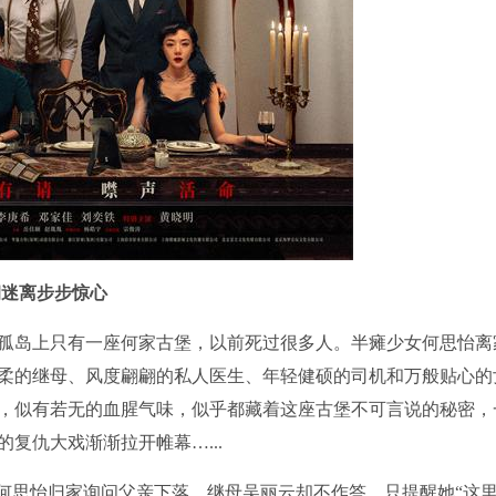
朔迷离步步惊心
孤岛上只有一座何家古堡，以前死过很多人。半瘫少女何思怡离家
柔的继母、风度翩翩的私人医生、年轻健硕的司机和万般贴心的
，似有若无的血腥气味，似乎都藏着这座古堡不可言说的秘密，
复仇大戏渐渐拉开帷幕…...
女何思怡归家询问父亲下落，继母吴丽云却不作答，只提醒她“这