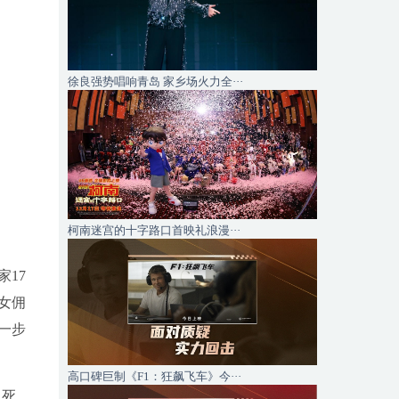
徐良强势唱响青岛 家乡场火力全···
柯南迷宫的十字路口首映礼浪漫···
17
女佣
一步
高口碑巨制《F1：狂飙飞车》今···
里死