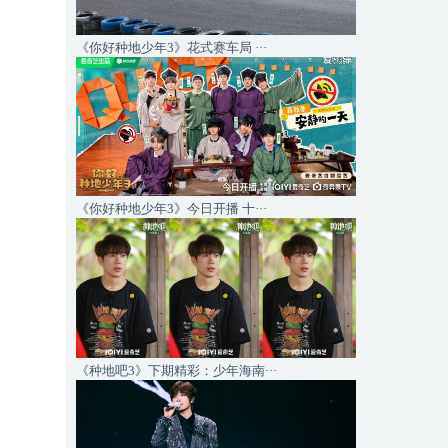
《你好种地少年3》花式赛车局 ···
《你好种地少年3》今日开播 十···
《种地吧3》下期精彩：少年海南···