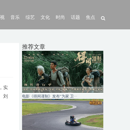
视
音乐
综艺
文化
时尚
话题
焦点
推荐文章
，实
、刘
电影《得闲谨制》发布“为家 卫···