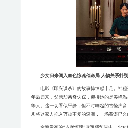
少女归来闯入血色惊魂催命局 人物关系扑
电影《即兴谋杀》的故事惊悚感十足。神秘
年后归来，父亲却离奇失踪，迎接她的是美艳温
等人。这一切看似平静，但不时响起的古怪声音
步将这家人拖入万劫不复的深渊，一场蓄谋已久的
全新发布的“古堡惊魂”版定档预告中，少