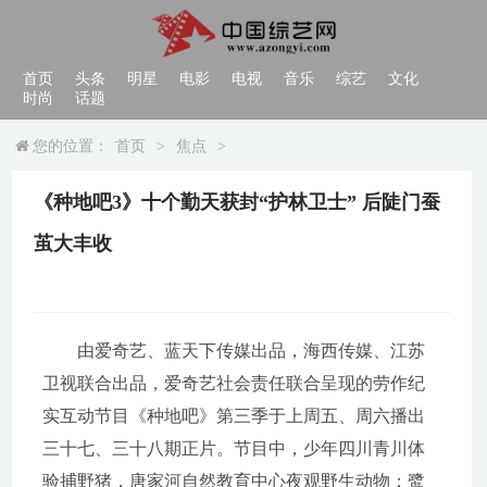
首页
头条
明星
电影
电视
音乐
综艺
文化
时尚
话题
您的位置：
首页
>
焦点
>
《种地吧3》十个勤天获封“护林卫士” 后陡门蚕
茧大丰收
由爱奇艺、蓝天下传媒出品，海西传媒、江苏
卫视联合出品，爱奇艺社会责任联合呈现的劳作纪
实互动节目《种地吧》第三季于上周五、周六播出
三十七、三十八期正片。节目中，少年四川青川体
验捕野猪，唐家河自然教育中心夜观野生动物；鹭