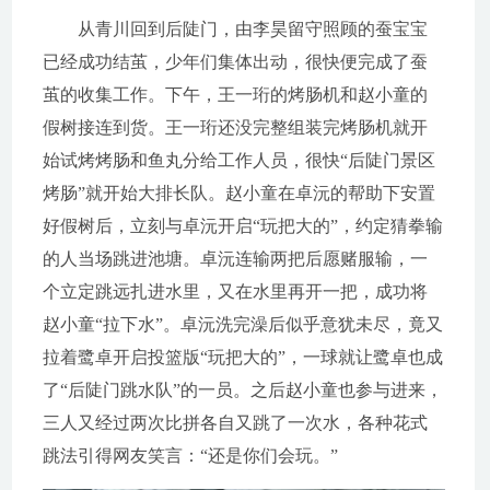
从青川回到后陡门，由李昊留守照顾的蚕宝宝
已经成功结茧，少年们集体出动，很快便完成了蚕
茧的收集工作。下午，王一珩的烤肠机和赵小童的
假树接连到货。王一珩还没完整组装完烤肠机就开
始试烤烤肠和鱼丸分给工作人员，很快“后陡门景区
烤肠”就开始大排长队。赵小童在卓沅的帮助下安置
好假树后，立刻与卓沅开启“玩把大的”，约定猜拳输
的人当场跳进池塘。卓沅连输两把后愿赌服输，一
个立定跳远扎进水里，又在水里再开一把，成功将
赵小童“拉下水”。卓沅洗完澡后似乎意犹未尽，竟又
拉着鹭卓开启投篮版“玩把大的”，一球就让鹭卓也成
了“后陡门跳水队”的一员。之后赵小童也参与进来，
三人又经过两次比拼各自又跳了一次水，各种花式
跳法引得网友笑言：“还是你们会玩。”