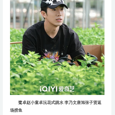
鹭卓赵小童卓沅花式跳水 李乃文唐旭张子贤返
场捞鱼