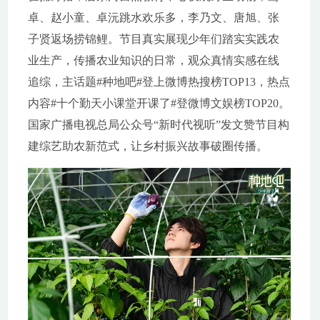
卓、赵小童、卓沅跳水欢乐多，李乃文、唐旭、张
子贤返场捞锦鲤。节目真实展现少年们踏实实践农
业生产，传播农业知识的日常，观众真情实感在线
追综，主话题#种地吧#登上微博热搜榜TOP13，热点
内容#十个勤天小课堂开课了#登微博文娱榜TOP20。
国家广播电视总局公众号“新时代视听”发文赞节目构
建综艺助农新范式，让乡村振兴故事破圈传播。