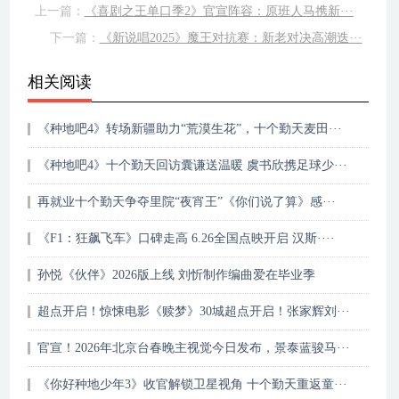
上一篇：
《喜剧之王单口季2》官宣阵容：原班人马携新···
下一篇：
《新说唱2025》魔王对抗赛：新老对决高潮迭···
相关阅读
《种地吧4》转场新疆助力“荒漠生花”，十个勤天麦田···
《种地吧4》十个勤天回访囊谦送温暖 虞书欣携足球少···
再就业十个勤天争夺里院“夜宵王”《你们说了算》感···
《F1：狂飙飞车》口碑走高 6.26全国点映开启 汉斯····
孙悦《伙伴》2026版上线 刘忻制作编曲爱在毕业季
超点开启！惊悚电影《赎梦》30城超点开启！张家辉刘···
官宣！2026年北京台春晚主视觉今日发布，景泰蓝骏马···
《你好种地少年3》收官解锁卫星视角 十个勤天重返童···