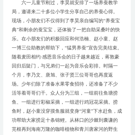
六一儿童节刚过，李昊就安排了一场养蚕教学
局，邀请来二十多位小学生分享自己的养蚕心得。
现场，小朋友们不仅得到了李昊亲自编写的“养蚕宝
典”和剩余的蚕宝宝，还体验了一把自助采桑叶的快
乐。在小朋友们的积极回应和何浩楠、赵小童、赵
一博三位助教的帮助下，“猛男养蚕”宣告完美结束。
随着麦田相约·感恩音乐会的日子越来越近，蒋敦豪
回归后陡门，与兄弟们一起为音乐会彩排。时隔一
个月，李乃文、唐旭、张子贤三位哥哥也再度返
场。少年们除了准备水果零食招待，还准备了不少
活等着哥哥们干。众人分为三组，一组前往鱼塘捞
鱼、一组进行彩椒采摘，一组进行鸡冠花采摘。捞
鱼时，赵小童没穿摸鱼服就变身“河童”下水赶鱼，成
功帮助大家捞足十条锦鲤。从林口的沙棘到囊谦的
芫根再到海南万隆的咖啡植物和青川唐家河的野生