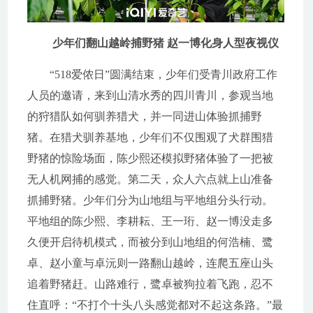
少年们翻山越岭捕野猪 赵一博化身人型夜视仪
“518爱侬日”圆满结束，少年们受青川政府工作
人员的邀请，来到山清水秀的四川青川，参观当地
的狩猎队如何驯养猎犬，并一同进山体验抓捕野
猪。在猎犬驯养基地，少年们不仅围观了犬群围猎
野猪的惊险场面，陈少熙还模拟野猪体验了一把被
无人机网捕的感觉。第二天，众人六点就上山准备
抓捕野猪。少年们分为山地组与平地组分头行动。
平地组的陈少熙、李耕耘、王一珩、赵一博没走多
久便开启待机模式，而被分到山地组的何浩楠、鹭
卓、赵小童与卓沅则一路翻山越岭，连爬五座山头
追着野猪赶。山路难行，鹭卓被狗拉着飞跑，忍不
住直呼：“不打个十头八头感觉都对不起这条路。”最