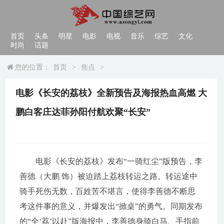
首页
头条
明星
电影
电视
音乐
综艺
文化
时尚
话题
您的位置：
首页
>
焦点
>
电影《长安的荔枝》全新预告及海报热血高燃 大
鹏白客庄达菲孙阳付航欢聚“长安”
电影《长安的荔枝》发布“一骑红尘”版预告，李
善德（大鹏 饰）被迫踏上荔枝转运之路。转运途中
骑手死伤无数，百姓苦不堪言，使得李善德不断思
考这件事的意义，并爆发出“掀桌”的勇气。同期发布
的“全‘荔’以赴”版海报中，李善德身骑白马、手指前