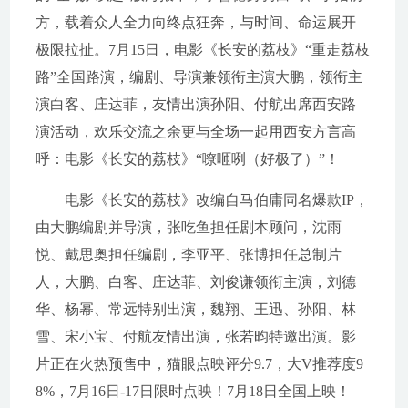
方，载着众人全力向终点狂奔，与时间、命运展开
极限拉扯。7月15日，电影《长安的荔枝》“重走荔枝
路”全国路演，编剧、导演兼领衔主演大鹏，领衔主
演白客、庄达菲，友情出演孙阳、付航出席西安路
演活动，欢乐交流之余更与全场一起用西安方言高
呼：电影《长安的荔枝》“嘹咂咧（好极了）”！
电影《长安的荔枝》改编自马伯庸同名爆款IP，
由大鹏编剧并导演，张吃鱼担任剧本顾问，沈雨
悦、戴思奥担任编剧，李亚平、张博担任总制片
人，大鹏、白客、庄达菲、刘俊谦领衔主演，刘德
华、杨幂、常远特别出演，魏翔、王迅、孙阳、林
雪、宋小宝、付航友情出演，张若昀特邀出演。影
片正在火热预售中，猫眼点映评分9.7，大V推荐度9
8%，7月16日-17日限时点映！7月18日全国上映！