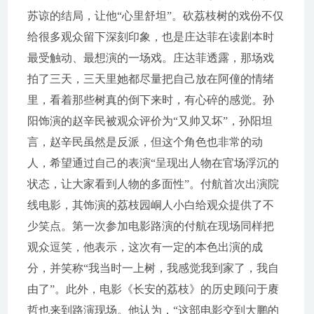
苏谅的结局，让他“心里舒坦”。砍荔枝树的戏份不仅
给很多观众留下深刻印象，也是庄达菲在读剧本时
最受触动、最想演的一场戏。庄达菲透露，那场戏
拍了三天，三天里她都尽量把自己放在阿僮的情绪
里，看着那些树真的倒下来时，有心碎的感觉。孙
阳饰演的赵辛民被观众评价为“又帅又坏”，孙阳坦
言，赵辛民虽然是反派，但这个角色也非常的动
人，希望通过自己的表演“呈现出人物在官场浮沉的
状态，让大家看到人物的多面性”。付航首次出演院
线电影，其饰演的荔枝园峒人小白给观众提供了不
少笑点。第一次参加电影路演的付航在现场同样把
观众逗笑，他表示，这次有一定的本色出演的成
分，并笑称“我当时一上树，我感觉我到家了，我自
由了”。此外，电影《长安的荔枝》的历史顾问于赓
哲也来到路演现场。他认为，“这部电影交到大鹏的