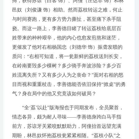
搏，获得苏谅（白客 饰）、阿僮（庄达菲 饰）和林
邑奴（刘俊谦 饰）相助。然而荔枝转运之难，何止
与时间赛跑，更有多方势力撕扯，甚至痛下杀手阻
挠。而这一路上，李善德目睹了转运荔枝给底层百
姓带来的种种艰辛，他的内心也愈发煎熬和迷茫，
更催发了他对右相杨国忠（刘德华 饰）振聋发聩的
质问：“右相可知道，将一瓮新鲜的荔枝送到长安，
在岭南要毁多少棵树？多少骑手奔波涉险？多少百
姓流离失所？又有多少人为之丧命？”面对右相的怒
目而视和重重杖击，李善德能否依旧保持“掀桌”的勇
气？身在局中的他又究竟该如何破局？
“全‘荔’以赴”版海报也于同期发布，全员聚首，
情态各异，颇为耐人寻味——李善德身跨白马手指
前方，苏谅牙关紧咬默默助力，阿僮抬首远望充满
期盼，林邑奴怀抱荔枝瓮紧紧相随。“荔枝小队”之