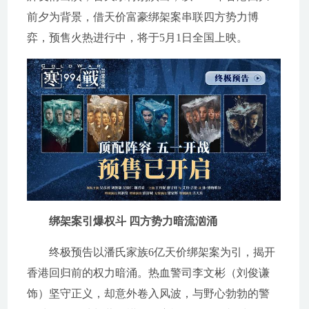
前夕为背景，借天价富豪绑架案串联四方势力博
弈，预售火热进行中，将于5月1日全国上映。
绑架案引爆权斗 四方势力暗流汹涌
终极预告以潘氏家族6亿天价绑架案为引，揭开
香港回归前的权力暗涌。热血警司李文彬（刘俊谦
饰）坚守正义，却意外卷入风波，与野心勃勃的警