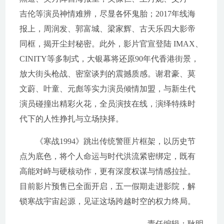
吉伦等演员神情难辨，尽显各怀鬼胎；2017年线海
报上，周润发、郭富城、梁家辉、古天乐四大影帝
同框，揭开尘封秘密。此外，影片官宣登陆 IMAX、
CINITY等多制式，大银幕将还原90年代香港街景，
放大街头枪战、密室谈判的震撼质感。谢君豪、莫
文蔚、叶童、元彪等实力演员倾情加盟，与新生代
演员碰撞出精彩火花，全员演技在线，演绎特殊时
代下的人性挣扎与立场抉择。
《寒战1994》跳出传统警匪片框架，以历史节
点为底色，将个人命运与时代洪流紧密绑定，既有
高能对峙与硬核动作，更有深度权谋与情感拉扯。
目前影片预售已全面开启，五一假期走进影院，解
锁寒战宇宙起源，见证这场跨越时空的权力终局。
责任编辑：耿明