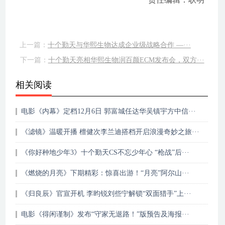
上一篇：
十个勤天与华熙生物达成企业级战略合作 —···
下一篇：
十个勤天亮相华熙生物润百颜ECM发布会，双方···
相关阅读
电影《内幕》定档12月6日 郭富城任达华吴镇宇方中信···
《滤镜》温暖开播 檀健次李兰迪搭档开启浪漫奇妙之旅···
《你好种地少年3》十个勤天CS不忘少年心 “枪战”后···
《燃烧的月亮》下期精彩：惊喜出游！“月亮”阿尔山···
《归良辰》官宣开机 李昀锐刘些宁解锁“双面猎手”上···
电影《得闲谨制》发布“守家无退路！”版预告及海报···