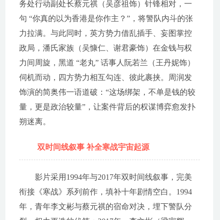
务处行动副处长蔡元祺（吴彦祖饰）针锋相对，一
句 “你真的以为香港是你作主？”，将警队内斗的张
力拉满。与此同时，英方势力借乱插手、妄图掌控
政局，潘氏家族（吴慷仁、谢君豪饰）在金钱与权
力间周旋，黑道 “老丸” 话事人阮若兰（王丹妮饰）
伺机而动，四方势力相互勾连、彼此裹挟。周润发
饰演的简奥伟一语道破：“这场绑架，不单是钱的较
量，更是政治较量”，让案件背后的权谋博弈愈发扑
朔迷离。
双时间线叙事 补全寒战宇宙起源
影片采用1994年与2017年双时间线叙事，完美
衔接《寒战》系列前作，填补十年剧情空白。1994
年，青年李文彬与蔡元祺的宿命对决，埋下警队分