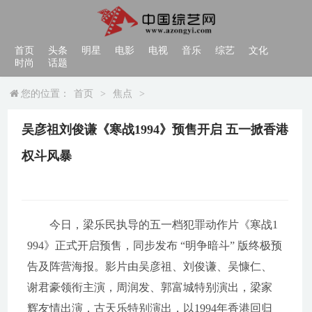
首页
头条
明星
电影
电视
音乐
综艺
文化
时尚
话题
您的位置：
首页
>
焦点
>
吴彦祖刘俊谦《寒战1994》预售开启 五一掀香港
权斗风暴
今日，梁乐民执导的五一档犯罪动作片《寒战1
994》正式开启预售，同步发布 “明争暗斗” 版终极预
告及阵营海报。影片由吴彦祖、刘俊谦、吴慷仁、
谢君豪领衔主演，周润发、郭富城特别演出，梁家
辉友情出演，古天乐特别演出，以1994年香港回归