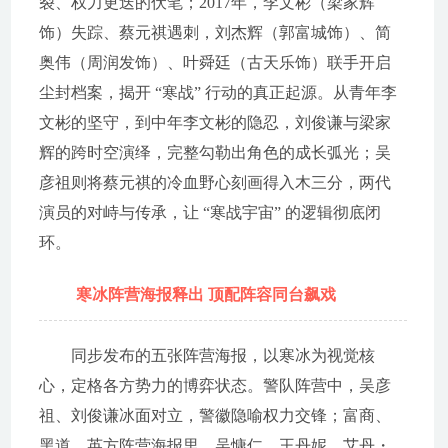
裂、权力更迭的伏笔；2017年，李文彬（梁家辉
饰）失踪、蔡元祺遇刺，刘杰辉（郭富城饰）、简
奥伟（周润发饰）、叶舜廷（古天乐饰）联手开启
尘封档案，揭开 “寒战” 行动的真正起源。从青年李
文彬的坚守，到中年李文彬的隐忍，刘俊谦与梁家
辉的跨时空演绎，完整勾勒出角色的成长弧光；吴
彦祖则将蔡元祺的冷血野心刻画得入木三分，两代
演员的对峙与传承，让 “寒战宇宙” 的逻辑彻底闭
环。
寒冰阵营海报释出 顶配阵容同台飙戏
同步发布的五张阵营海报，以寒冰为视觉核
心，定格各方势力的博弈状态。警队阵营中，吴彦
祖、刘俊谦冰面对立，警徽隐喻权力交锋；富商、
黑道、英方阵营海报里，吴慷仁、王丹妮、艾丹・