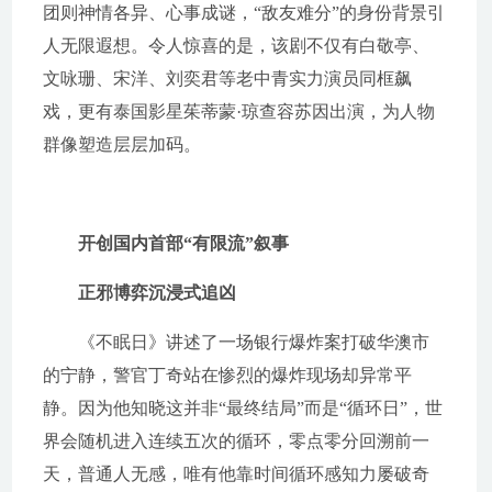
团则神情各异、心事成谜，“敌友难分”的身份背景引
人无限遐想。令人惊喜的是，该剧不仅有白敬亭、
文咏珊、宋洋、刘奕君等老中青实力演员同框飙
戏，更有泰国影星茱蒂蒙·琼查容苏因出演，为人物
群像塑造层层加码。
开创国内首部“有限流”叙事
正邪博弈沉浸式追凶
《不眠日》讲述了一场银行爆炸案打破华澳市
的宁静，警官丁奇站在惨烈的爆炸现场却异常平
静。因为他知晓这并非“最终结局”而是“循环日”，世
界会随机进入连续五次的循环，零点零分回溯前一
天，普通人无感，唯有他靠时间循环感知力屡破奇