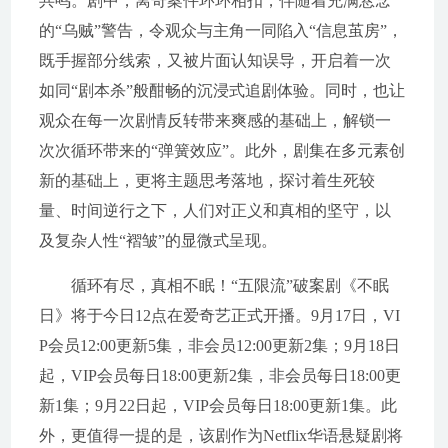
共鸣。剧中，离奇案件环环相扣，伴随着充满悬念
的“乌贼”警告，令观众与主角一同陷入“信息茧房”，
既手握部分线索，又被片面认知误导，开启着一次
如同“剧本杀”般酣畅的沉浸式追剧体验。同时，也让
观众在每一次剧情反转带来爽感的基础上，解锁一
次次循环带来的“弹簧效应”。此外，剧集在多元素创
新的基础上，更将主题思考落地，探讨着生死较
量、时间逆行之下，人们对正义和真相的坚守，以
及复杂人性“褶皱”的显微式呈现。
循环有尽，真相不眠！“五限流”破案剧《不眠
日》将于今日12点在爱奇艺正式开播。9月17日，VI
P会员12:00更新5集，非会员12:00更新2集；9月18日
起，VIP会员每日18:00更新2集，非会员每日18:00更
新1集；9月22日起，VIP会员每日18:00更新1集。此
外，更值得一提的是，该剧作为Netflix华语悬疑剧将