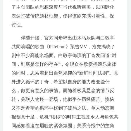
了主创团队的思想深度与当代视听审美，以国际化
表达打破传统题材框架，使得该剧充满可看性、探
讨性。
伴随开播，官方同步释出由木马乐队与白敬亭
共同演唱的歌曲《feifei run》预告MV，抢先揭晓了
剧中不少高能名场面。白敬亭饰演的丁奇发问道“时
间，到底是怎样的存在”，令观众在欣赏摇滚乐旋律
的同时，思索着超出自然规律的“新鲜时间法则”。意
外进入循环的丁奇，希望以自身的能力改变些什
么，做更有意义的事情。而随着极具悬念的情节反
转，关联人物逐一登场，他似乎在历经痛苦、懊恼
又不乏希望的循环中找到了破局之法。单人动态海
报创意十足，危机“读秒”的时钟主视觉令人与角色共
同感知着迫在眉睫的紧张氛围；关系海报中的主角