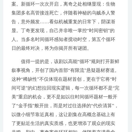
案。新循环一次次开启，离奇之处相继显现：生物
集团多名高管接连死亡，伴随着神秘的乌贼杀人警
告，意外频发……看似机械重复的日常下，阴谋渐
显。丁奇更发现，自己并非唯一掌控“时间密钥”的
人。当多名时间循环感知者搅动时空，第五个循环
日的最终对决，将为你揭开所有谜团。
值得一提的是，该剧以高能“循环”规则打开新鲜
叙事视角，开创了国内首部“有限流”悬疑题材赛道。
这种“稀缺性”不仅体现在题材首创，更在于它将“时
间可逆”的幻想拉回现实逻辑，每一次循环都不是“完
美”重启的机会，更不是如以往时间循环题材一般开
了“金手指”般开挂，而是对过往选择的“代价清算”，
以微小细节靠近真相，这让剧集在高概念基础上有
了更贴近生活的真实质感，也更增添了观众的现实