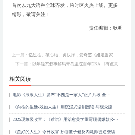
首次以九大语种全球齐发，跨时区火热上线。更多
精彩，敬请关注！
责任编辑：耿明
上一篇：
忆过往、破心结、勇抉择，爱奇艺《姐姐当家···
下一篇：
以年轻态叙事解码青岛里院百年DNA 《有点意···
相关阅读
电影《浪浪人生》发布“不愧是一家人”正片片段 全···
《向往的生活-戏如人生》用沉浸式话剧围读 与观众建···
2025现象级收官：《难哄》用治愈美学重写现偶爆款公···
《蛮好的人生》今日收官 孙俪董子健反内耗师徒逆袭续···