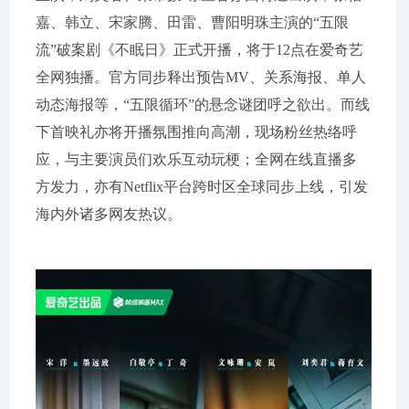
嘉、韩立、宋家腾、田雷、曹阳明珠主演的“五限
流”破案剧《不眠日》正式开播，将于12点在爱奇艺
全网独播。官方同步释出预告MV、关系海报、单人
动态海报等，“五限循环”的悬念谜团呼之欲出。而线
下首映礼亦将开播氛围推向高潮，现场粉丝热络呼
应，与主要演员们欢乐互动玩梗；全网在线直播多
方发力，亦有Netflix平台跨时区全球同步上线，引发
海内外诸多网友热议。