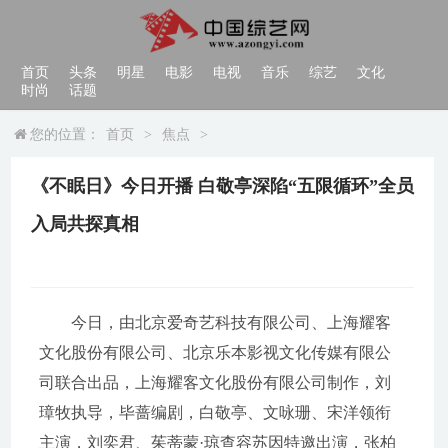
首页
头条
明星
电影
电视
音乐
综艺
文化
时尚
话题
您的位置：
首页
>
焦点
>
《不眠日》今日开播 白敬亭深陷“五限循环”全员
入局共探真相
今日，由北京爱奇艺科技有限公司、上海耀客
文化股份有限公司、北京乐本影视文化传媒有限公
司联合出品，上海耀客文化股份有限公司制作，刘
璋牧执导，毕蔷编剧，白敬亭、文咏珊、宋洋领衔
主演，刘奕君、茱蒂蒙·琼查容苏因特邀出演，张柏