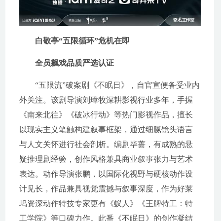
白敬亭“五限循环”危机在即
全员飙戏品质严选认证
“五限流”破案剧《不眠日》，自官宣便备受业内
外关注。该剧导演刘璋牧深耕影视行业多年，手握
《南来北往》《破冰行动》等热门影视作品，擅长
以现实主义笔触构建叙事框架，通过细腻镜头语言
与人文关怀进行社会剖析。编剧毕蔷，有成熟的悬
疑推理剧经验，创作风格兼具商业叙事张力与艺术
表达。动作导演张鹏，以国际化视野与硬核动作设
计见长，作品兼具视觉震撼与叙事深度，作为好莱
坞资深动作特技专家更有《蚁人》《王牌特工：特
工学院》等口碑力作。此番《不眠日》的创作凝结