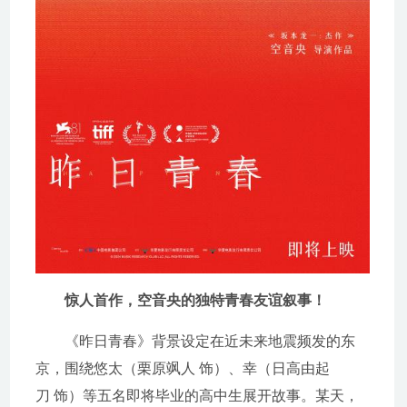
惊人首作，空音央的独特青春友谊叙事！
《昨日青春》背景设定在近未来地震频发的东
京，围绕悠太（栗原飒人 饰）、幸（日高由起
刀 饰）等五名即将毕业的高中生展开故事。某天，