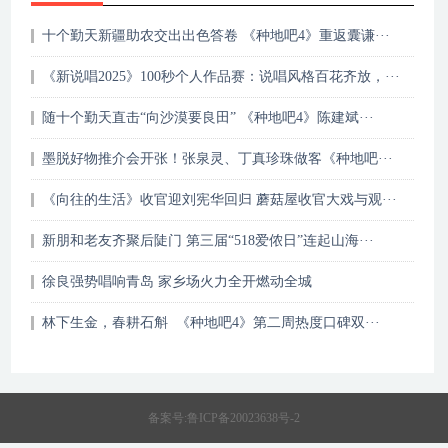
十个勤天新疆助农交出出色答卷 《种地吧4》重返囊谦···
《新说唱2025》100秒个人作品赛：说唱风格百花齐放，···
随十个勤天直击“向沙漠要良田” 《种地吧4》陈建斌···
墨脱好物推介会开张！张泉灵、丁真珍珠做客《种地吧···
《向往的生活》收官迎刘宪华回归 蘑菇屋收官大戏与观···
新朋和老友齐聚后陡门 第三届“518爱侬日”连起山海···
徐良强势唱响青岛 家乡场火力全开燃动全城
林下生金，春耕石斛 《种地吧4》第二周热度口碑双···
备案号:
鲁ICP备20023638号-2