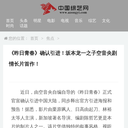
首页
头条
明星
电影
电视
音乐
综艺
文化
时尚
话题
您的位置：
首页
>
焦点
>
《昨日青春》确认引进！坂本龙一之子空音央剧
情长片首作！
近日，由空音央自编自导的《昨日青春》正式
官宣确认引进中国大陆，同步释出官方引进海报和
预告！据悉，影片由栗原飒人、日高由起刀、林裕
太等人主演，新加坡著名导演、编剧陈哲艺更是本
片的制片人之一。该片凭借独特的叙事风格、视听