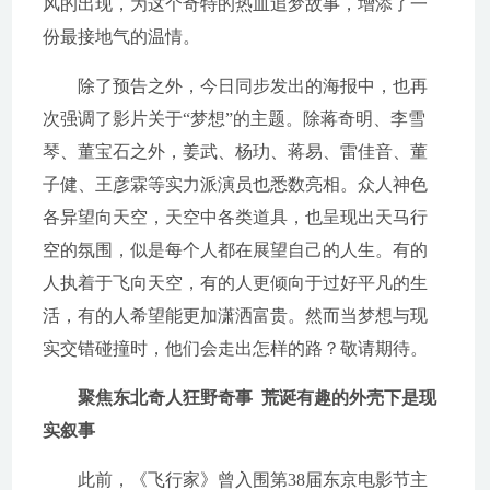
风的出现，为这个奇特的热血追梦故事，增添了一
份最接地气的温情。
除了预告之外，今日同步发出的海报中，也再
次强调了影片关于“梦想”的主题。除蒋奇明、李雪
琴、董宝石之外，姜武、杨玏、蒋易、雷佳音、董
子健、王彦霖等实力派演员也悉数亮相。众人神色
各异望向天空，天空中各类道具，也呈现出天马行
空的氛围，似是每个人都在展望自己的人生。有的
人执着于飞向天空，有的人更倾向于过好平凡的生
活，有的人希望能更加潇洒富贵。然而当梦想与现
实交错碰撞时，他们会走出怎样的路？敬请期待。
聚焦东北奇人狂野奇事 荒诞有趣的外壳下是现
实叙事
此前，《飞行家》曾入围第38届东京电影节主