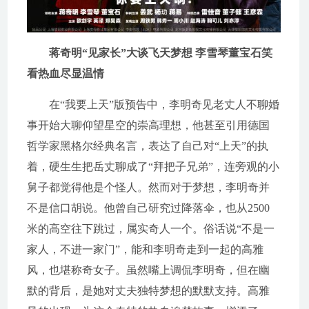
蒋奇明“见家长”大谈飞天梦想 李雪琴董宝石笑
看热血尽显温情
在“我要上天”版预告中，李明奇见老丈人不聊婚
事开始大聊仰望星空的崇高理想，他甚至引用德国
哲学家黑格尔经典名言，表达了自己对“上天”的执
着，硬生生把岳丈聊成了“拜把子兄弟”，连旁观的小
舅子都觉得他是个怪人。然而对于梦想，李明奇并
不是信口胡说。他曾自己研究过降落伞，也从2500
米的高空往下跳过，属实奇人一个。俗话说“不是一
家人，不进一家门”，能和李明奇走到一起的高雅
风，也堪称奇女子。虽然嘴上调侃李明奇，但在幽
默的背后，是她对丈夫独特梦想的默默支持。高雅