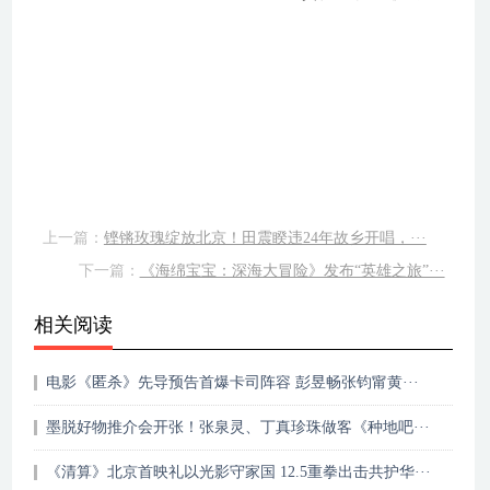
上一篇：
铿锵玫瑰绽放北京！田震睽违24年故乡开唱，···
下一篇：
《海绵宝宝：深海大冒险》发布“英雄之旅”···
相关阅读
电影《匿杀》先导预告首爆卡司阵容 彭昱畅张钧甯黄···
墨脱好物推介会开张！张泉灵、丁真珍珠做客《种地吧···
《清算》北京首映礼以光影守家国 12.5重拳出击共护华···