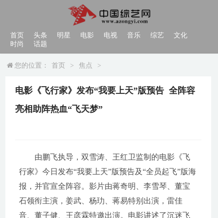
首页
头条
明星
电影
电视
音乐
综艺
文化
时尚
话题
您的位置：
首页
>
焦点
>
电影《飞行家》发布“我要上天”版预告 全阵容
亮相助阵热血“飞天梦”
由鹏飞执导，双雪涛、王红卫监制的电影《飞
行家》今日发布“我要上天”版预告及“全员起飞”版海
报，并官宣全阵容。影片由蒋奇明、李雪琴、董宝
石领衔主演，姜武、杨玏、蒋易特别出演，雷佳
音、董子健、王彦霖特邀出演。电影讲述了沉迷飞