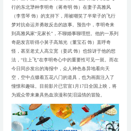
行的东北犟种李明奇（蒋奇明 饰）在妻子高雅风
（李雪琴 饰）的支持下，用被嘲笑了半辈子的飞行
梦对抗命运并勇敢反击的故事。预告中，李明奇来
到高雅风家“见家长”，不聊婚事聊理想。他的一系列
奇葩发言听得小舅子高旭光（董宝石 饰）直呼奇
怪，甚至老丈人高立宽（姜武 饰）也惊讶于他的想
法，“往上飞”在李明奇心中的重要性可见一斑。而在
今日同步发出的海报中，众人神色各异地看向天
空，空中点缀着五花八门的道具，也为画面注入了
憧憬和趣味。目前影片已官宣1月17日全国上映，将
为观众带来兼具热血浪漫和笑泪温情的冒险。