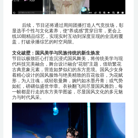
后续，节目还将通过周间团播打造人气竞技场，彰
“
”
显选手个性与文化素养，使
养成感
贯穿日常，更会上
10
线
期精品综艺，实现实时互动到深度呈现的全流程覆
盖，打破录播综艺的时空局限。
文化破壁：国风美学与民族传统的新生焕发
节目以极致匠心打造沉浸式国风舞美，将传统美学与现
“
”
代科技完美融合，舞台设计融合
花朝
主题，借助繁花
古典意象元素，营造如梦似幻的东方意境。国风少女身
着精心设计的国风服饰与绝美精致的百花妆容，为花赋
形，为人注魂，或轻歌曼舞，婉约如水墨丹青；或气势
如虹，磅礴似盛世华章。衣袂翻飞间尽显国风雅韵，每
一帧都是行走的东方美学图鉴，尽显国风文化的多元魅
力与时代风采。