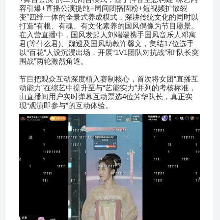
+
+
+
容引爆
直播公演提纯
周间团播固粉
短视频扩散裂
”
变
四维一体的全景式养成模式，深耕传统文化的同时以
“
打造
有根、有魂、有文化素养的国风偶像为节目愿景。
在入营直播中，国风发起人刘端端携手国风音乐人邓寓
(
)
17
君
等什么君
、魏巡及国风助教许馨文，集结
位选手
“
”
“1V1
”
“
以
百花
人设沉浸出场，开展
团队对抗战
和
队长突
”
围战
两轮激烈角逐。
“
节目把观众互动深度植入赛制核心，首次将女团
直播互
”
“
”
动能力
在综艺中提升至与
艺能实力
并列的考核标准，
4
由直播间用户实时弹幕互动票选
位芳华队长，真正实
“
”
现
观演即参与
的互动体验。