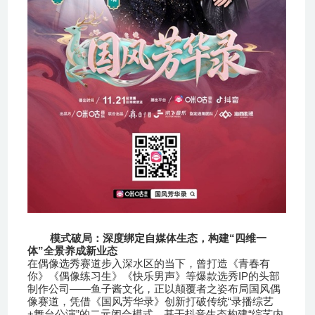
“
模式破局：深度绑定自媒体生态，构建
四维一
”
体
全景养成新业态
在偶像选秀赛道步入深水区的当下，曾打造《青春有
IP
你》《偶像练习生》《快乐男声》等爆款选秀
的头部
——
制作公司
鱼子酱文化，正以颠覆者之姿布局国风偶
“
像赛道，凭借《国风芳华录》创新打破传统
录播综艺
+
”
“
舞台公演
的二元闭合模式，基于抖音生态构建
综艺内