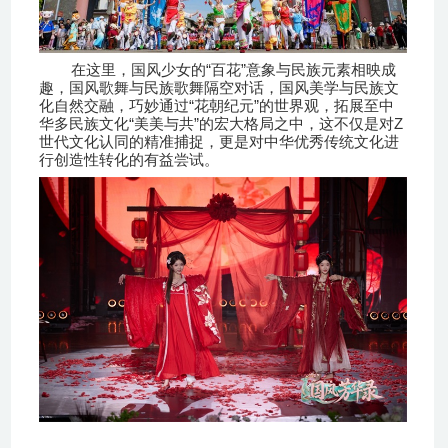
“
”
在这里，国风少女的
百花
意象与民族元素相映成
趣，国风歌舞与民族歌舞隔空对话，国风美学与民族文
“
”
化自然交融，巧妙通过
花朝纪元
的世界观，拓展至中
“
”
Z
华多民族文化
美美与共
的宏大格局之中，这不仅是对
世代文化认同的精准捕捉，更是对中华优秀传统文化进
行创造性转化的有益尝试。