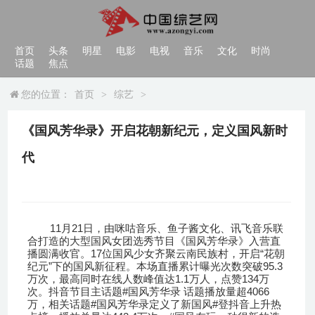
首页
头条
明星
电影
电视
音乐
文化
时尚
话题
焦点
您的位置：
首页
>
综艺
>
《国风芳华录》开启花朝新纪元，定义国风新时
代
11
21
月
日，由咪咕音乐、鱼子酱文化、讯飞音乐联
合打造的大型国风女团选秀节目《国风芳华录》入营直
17
“
播圆满收官。
位国风少女齐聚云南民族村，开启
花朝
”
95.3
纪元
下的国风新征程。本场直播累计曝光次数突破
1.1
134
万次，最高同时在线人数峰值达
万人，点赞
万
#
4066
次。抖音节目主话题
国风芳华录 话题播放量超
#
#
万，相关话题
国风芳华录定义了新国风
登抖音上升热