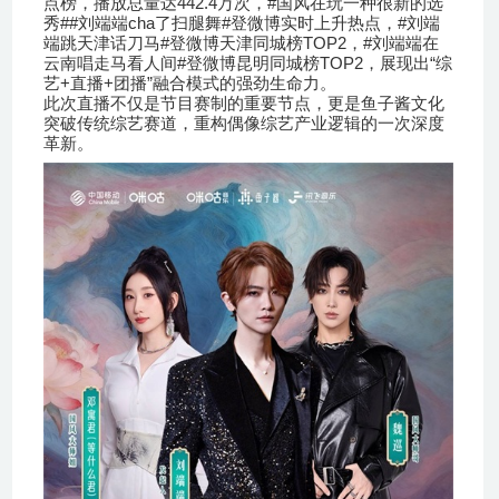
442.4
#
点榜，播放总量达
万次，
国风在玩一种很新的选
##
cha
#
#
秀
刘端端
了扫腿舞
登微博实时上升热点，
刘端
#
TOP2
#
端跳天津话刀马
登微博天津同城榜
，
刘端端在
#
TOP2
“
云南唱走马看人间
登微博昆明同城榜
，展现出
综
+
+
”
艺
直播
团播
融合模式的强劲生命力。
此次直播不仅是节目赛制的重要节点，更是鱼子酱文化
突破传统综艺赛道，重构偶像综艺产业逻辑的一次深度
革新。