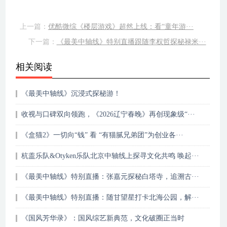
上一篇：
优酷微综《楼层游戏》超然上线：看“童年游···
下一篇：
《最美中轴线》特别直播跟随李权哲探秘禄米···
相关阅读
《最美中轴线》沉浸式探秘游！
收视与口碑双向领跑，《2026辽宁春晚》再创现象级“···
《盒猫2》一切向“钱” 看 “有猫腻兄弟团”为创业各···
杭盖乐队&Otyken乐队北京中轴线上探寻文化共鸣 唤起···
《最美中轴线》特别直播：张嘉元探秘白塔寺，追溯古···
《最美中轴线》特别直播：随甘望星打卡北海公园，解···
《国风芳华录》：国风综艺新典范，文化破圈正当时