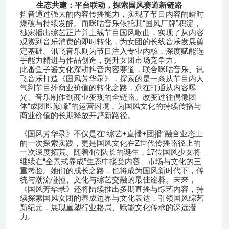
生态共建：平台联动，探索国风赛道新链路
抖音通过强大的内容传播能力，实现了节目内容的瞬时
“
”
爆破与持续发酵。而咪咕音乐依托其
国风厂牌
积淀，
独家播出综艺正片并上线节目国风歌曲，实现了从内容
观赏到音乐消费的即时转化，为女团的长线音乐发展奠
定基础。讯飞音乐则为节目注入专业内核，深度赋能选
手能力精进与作品创造，提升女团市场竞争力。
此番鱼子酱文化深耕抖音内容赛道，联合咪咕音乐、讯
飞音乐打造《国风芳华录》，探索的是一条从节目内人
气到节目外商业价值的转化之路，意在打通从内容曝
光、音乐制作到商业变现的全链路。改变过往偶像团
“
”
体
成团即巅峰
的运营困境，为国风文化的持续传播与
商业价值的长期释放开辟新路径。
“
+
+
”
《国风芳华录》不仅是在
综艺
直播
团播
融合业态上
Z
的一次探索实践，更是国风文化在
世代传播路径上的
4
17
一次深度拓荒。随着
位队长的诞生，
位国风少女将
“
”
继续在
全景式养成
生态中接受内容、市场与文化的三
重考验。她们的成长之路，也将成为国风新时代下，传
统与潮流碰撞、文化与综艺交融的最佳诠释。未来，
《国风芳华录》还将陆续推出多期直播与综艺内容，持
续探索国风女团的养成边界与文化表达，引领国风综艺
新纪元，展现重塑行业格局、赋能文化传承的深远潜
力。