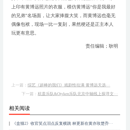
上印有黄博远照片的衣服，模仿黄博远“你是我最好
的兄弟”名场面，让大家捧腹大笑，而黄博远也毫无
偶像包袱，现场一比一复刻，果然梗还是正主本人
玩更有意思。
责任编辑；耿明
上一篇：
综艺《超棒的我们》戏剧性拉满 黄博远天选···
下一篇：
杭盖乐队&Otyken乐队北京中轴线上探寻文···
相关阅读
《盒猫2》收官笑点泪点反复横跳 林更新在黄亦玫楚乔···